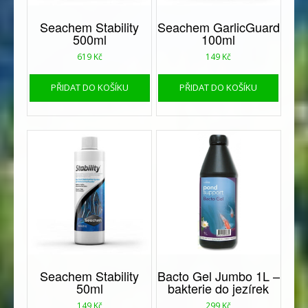
Seachem Stability
Seachem GarlicGuard
500ml
100ml
619
Kč
149
Kč
PŘIDAT DO KOŠÍKU
PŘIDAT DO KOŠÍKU
Seachem Stability
Bacto Gel Jumbo 1L –
50ml
bakterie do jezírek
149
Kč
299
Kč