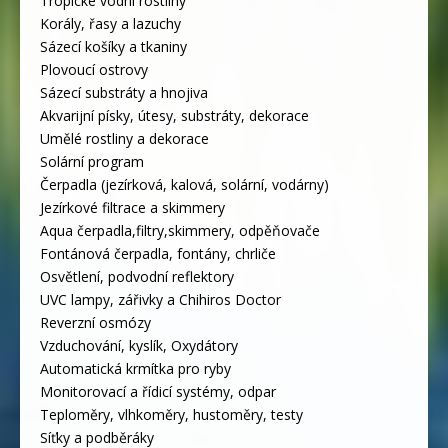
Tropické vodní rostliny
Korály, řasy a lazuchy
Sázecí košíky a tkaniny
Plovoucí ostrovy
Sázecí substráty a hnojiva
Akvarijní písky, útesy, substráty, dekorace
Umělé rostliny a dekorace
Solární program
Čerpadla (jezírková, kalová, solární, vodárny)
Jezírkové filtrace a skimmery
Aqua čerpadla,filtry,skimmery, odpěňovače
Fontánová čerpadla, fontány, chrliče
Osvětlení, podvodní reflektory
UVC lampy, zářivky a Chihiros Doctor
Reverzní osmózy
Vzduchování, kyslík, Oxydátory
Automatická krmítka pro ryby
Monitorovací a řídicí systémy, odpar
Teploměry, vlhkoměry, hustoměry, testy
Síťky a podběráky