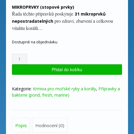
MIKROPRVKY (stopové prvky)
Řada těchto přípravků poskytuje
31 mikroprvků
pro zdraví, zbarvení a celkovou
nepostradatelných
vitalitu korálů…
Dostupné na objednávku
Red
Sea
SET
Přidat do košíku
-
Coral
Colors
Kategorie:
Krmiva pro mořské ryby a korály
,
Přípravky a
A+B+C+D
bakterie (pond, fresh, marine)
(4
x
100ml)
množství
Popis
Hodnocení (0)