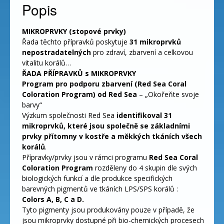
Popis
MIKROPRVKY (stopové prvky)
Řada těchto přípravků poskytuje
31 mikroprvků
nepostradatelných
pro zdraví, zbarvení a celkovou
vitalitu korálů…
ŘADA PŘÍPRAVKŮ s MIKROPRVKY
Program pro podporu zbarvení (Red Sea Coral
Coloration Program) od Red Sea
– „Okořeňte svoje
barvy“
Výzkum společnosti Red Sea
identifikoval 31
mikroprvků, které jsou společně se základními
prvky přítomny v kostře a měkkých tkáních všech
korálů
.
Přípravky/prvky jsou v rámci programu
Red Sea Coral
Coloration Program
rozděleny do 4 skupin dle svých
biologických funkcí a dle produkce specifických
barevných pigmentů ve tkáních LPS/SPS korálů :
Colors A, B, C a D.
Tyto pigmenty jsou produkovány pouze v případě, že
jsou mikroprvky dostupné při bio-chemických procesech