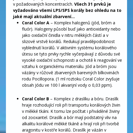
v požadovaných koncentracích.
Všech 31 prvků je
vyžadováno všemi LPS/SPS korály bez ohledu na to
jaké mají aktuální zbarvení…
Coral Color A
– Komplex halogenů (jód, bróm a
fluór). Halogeny působí buď jako antioxidanty nebo
jako oxidační činidla v nitru měkkých částí a v
slizové vrstvě korálů. Redukují pravděpodobnost
vyblednutí korálů. V aktivním systému korálového
útesu se tyto prvky rychle vyčerpávají z důvodu své
vysoké oxidační schopnosti a ochotě k reagování ve
vztahu k organickému materiálu. Jód a bróm jsou
vázány v růžově zbarvených barevných bílkovinách
rodu Pocillopora. (1 ml roztoku Coral Color zvyšuje
obsah Jódu ve 100 l akvarijní vody o 0,03 ppm).
Coral Color B
– Komplex z draslíku a bóru. Draslík
hraje rozhodující roli při transportu korálových živin
v měkké tkáni. K tomu lze počítat i přiváděné živiny
od zooxantel. Draslík a bór mají podstatný vliv na
alkalitu korálové měkké tkáně a hrají roli při tvorbě
aragonitu v kostře korálů. Draslík je vázán v