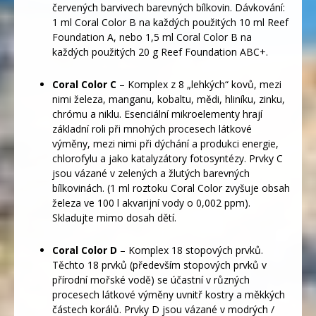
červených barvivech barevných bílkovin. Dávkování:
1 ml Coral Color B na každých použitých 10 ml Reef
Foundation A, nebo 1,5 ml Coral Color B na
každých použitých 20 g Reef Foundation ABC+.
Coral Color C
– Komplex z 8 „lehkých“ kovů, mezi
nimi železa, manganu, kobaltu, mědi, hliníku, zinku,
chrómu a niklu. Esenciální mikroelementy hrají
základní roli při mnohých procesech látkové
výměny, mezi nimi při dýchání a produkci energie,
chlorofylu a jako katalyzátory fotosyntézy. Prvky C
jsou vázané v zelených a žlutých barevných
bílkovinách. (1 ml roztoku Coral Color zvyšuje obsah
železa ve 100 l akvarijní vody o 0,002 ppm).
Skladujte mimo dosah dětí.
Coral Color D
– Komplex 18 stopových prvků.
Těchto 18 prvků (především stopových prvků v
přírodní mořské vodě) se účastní v různých
procesech látkové výměny uvnitř kostry a měkkých
částech korálů. Prvky D jsou vázané v modrých /