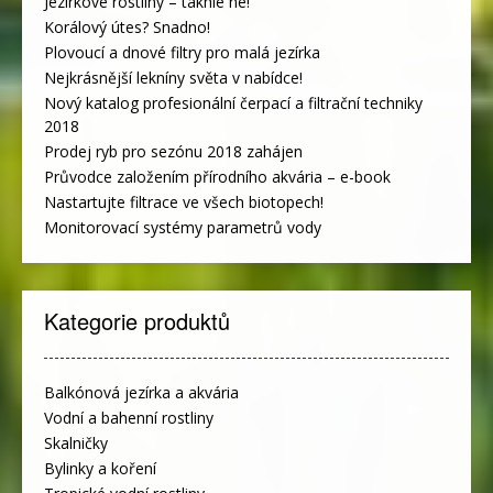
Jezírkové rostliny – takhle ne!
Korálový útes? Snadno!
Plovoucí a dnové filtry pro malá jezírka
Nejkrásnější lekníny světa v nabídce!
Nový katalog profesionální čerpací a filtrační techniky
2018
Prodej ryb pro sezónu 2018 zahájen
Průvodce založením přírodního akvária – e-book
Nastartujte filtrace ve všech biotopech!
Monitorovací systémy parametrů vody
Kategorie produktů
Balkónová jezírka a akvária
Vodní a bahenní rostliny
Skalničky
Bylinky a koření