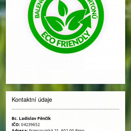
Kontaktní údaje
Bc. Ladislav Pěnčík
IČO:
04239652
Adresa:
Francouzská 21, 602 00 Brno