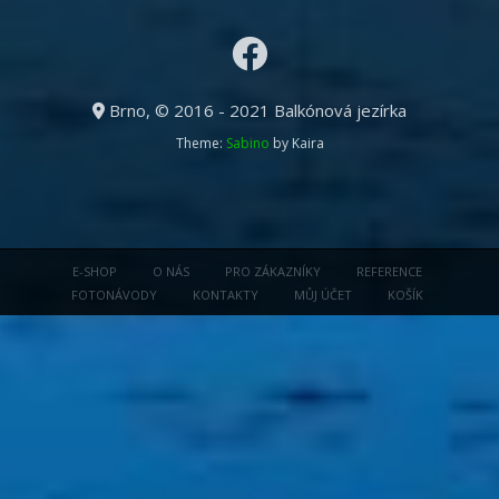
Brno, © 2016 - 2021 Balkónová jezírka
Theme:
Sabino
by Kaira
E-SHOP
O NÁS
PRO ZÁKAZNÍKY
REFERENCE
FOTONÁVODY
KONTAKTY
MŮJ ÚČET
KOŠÍK