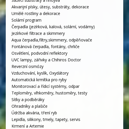
Sázecí substráty a hnojiva
Akvarijní písky, útesy, substráty, dekorace
Umělé rostliny a dekorace
Solární program
Čerpadla (jezírková, kalová, solární, vodárny)
Jezírkové filtrace a skimmery
Aqua čerpadla,filtry,skimmery, odpěňovače
Fontánová čerpadla, fontány, chrliče
Osvětlení, podvodní reflektory
UVC lampy, zářivky a Chihiros Doctor
Reverzní osmózy
Vzduchování, kyslík, Oxydátory
Automatická krmítka pro ryby
Monitorovací a řídicí systémy, odpar
Teploměry, vlhkoměry, hustoměry, testy
Síťky a podběráky
Ohradníky a plašiče
Údržba akvária, tření ryb
Lepidla, silikony, tmely, tapety, servis
Krmení a Artemie