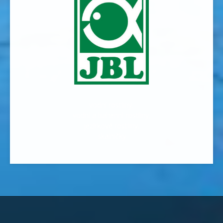
vodní rostliny,
vodní a bahenní rostliny,
jezírkové rostliny,
skalničky