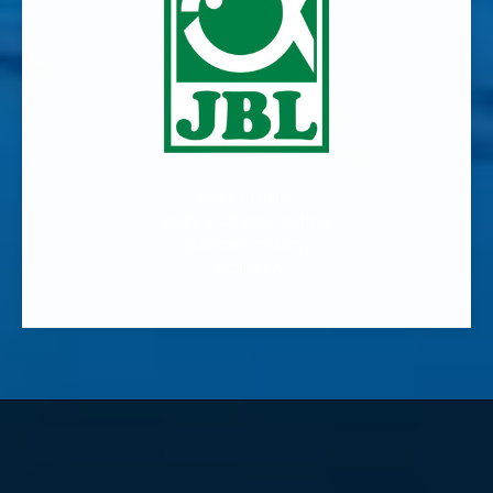
vodní rostliny,
vodní a bahenní rostliny,
jezírkové rostliny,
skalničky