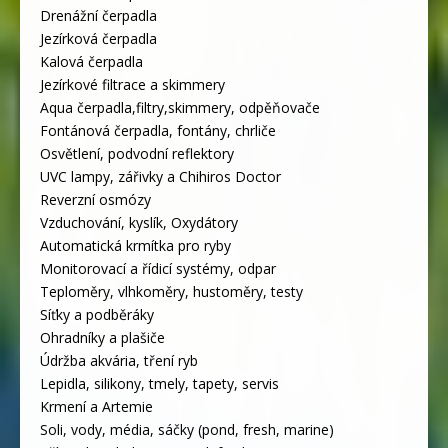
Drenážní čerpadla
Jezírková čerpadla
Kalová čerpadla
Jezírkové filtrace a skimmery
Aqua čerpadla,filtry,skimmery, odpěňovače
Fontánová čerpadla, fontány, chrliče
Osvětlení, podvodní reflektory
UVC lampy, zářivky a Chihiros Doctor
Reverzní osmózy
Vzduchování, kyslík, Oxydátory
Automatická krmítka pro ryby
Monitorovací a řídicí systémy, odpar
Teploměry, vlhkoměry, hustoměry, testy
Síťky a podběráky
Ohradníky a plašiče
Údržba akvária, tření ryb
Lepidla, silikony, tmely, tapety, servis
Krmení a Artemie
Soli, vody, média, sáčky (pond, fresh, marine)