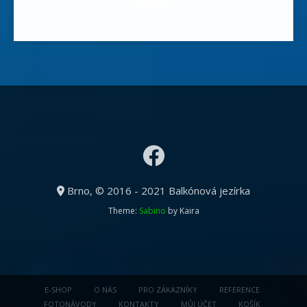
skalničky
Brno, © 2016 - 2021 Balkónová jezírka
Theme:
Sabino
by Kaira
E-SHOP
O NÁS
PRO ZÁKAZNÍKY
REFERENCE
FOTONÁVODY
KONTAKTY
MŮJ ÚČET
KOŠÍK