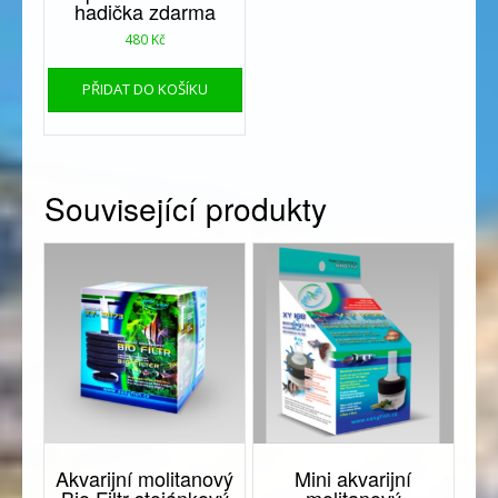
hadička zdarma
480
Kč
PŘIDAT DO KOŠÍKU
Související produkty
Akvarijní molitanový
Mini akvarijní