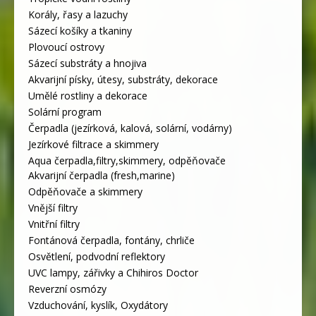
Korály, řasy a lazuchy
Sázecí košíky a tkaniny
Plovoucí ostrovy
Sázecí substráty a hnojiva
Akvarijní písky, útesy, substráty, dekorace
Umělé rostliny a dekorace
Solární program
Čerpadla (jezírková, kalová, solární, vodárny)
Jezírkové filtrace a skimmery
Aqua čerpadla,filtry,skimmery, odpěňovače
Akvarijní čerpadla (fresh,marine)
Odpěňovače a skimmery
Vnější filtry
Vnitřní filtry
Fontánová čerpadla, fontány, chrliče
Osvětlení, podvodní reflektory
UVC lampy, zářivky a Chihiros Doctor
Reverzní osmózy
Vzduchování, kyslík, Oxydátory