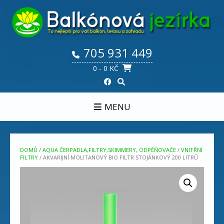
Skip
to
content
705 931 449
0
- 0 KČ
MENU
DOMŮ
/
AQUA ČERPADLA,FILTRY,SKIMMERY, ODPĚŇOVAČE
/
VNITŘNÍ
FILTRY
/ AKVARIJNÍ MOLITANOVÝ BIO FILTR STOJÁNKOVÝ 200 LITRŮ