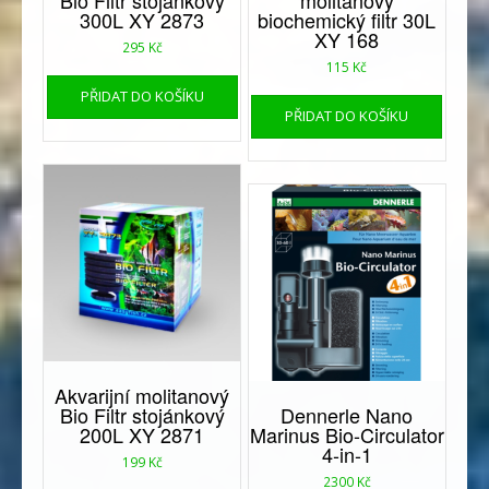
Bio Filtr stojánkový
molitanový
300L XY 2873
biochemický filtr 30L
XY 168
295
Kč
115
Kč
PŘIDAT DO KOŠÍKU
PŘIDAT DO KOŠÍKU
Akvarijní molitanový
Bio Filtr stojánkový
Dennerle Nano
200L XY 2871
Marinus Bio-Circulator
4-in-1
199
Kč
2300
Kč