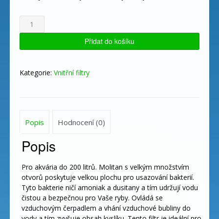
Akvarijní
molitanový
Bio
Přidat do košíku
Filtr
stojánkový
200
Kategorie:
Vnitřní filtry
litrů
množství
Popis
Hodnocení (0)
Popis
Pro akvária do 200 litrů. Molitan s velkým množstvím
otvorů poskytuje velkou plochu pro usazování bakterií.
Tyto bakterie ničí amoniak a dusitany a tím udržují vodu
čistou a bezpečnou pro Vaše ryby. Ovládá se
vzduchovým čerpadlem a vhání vzduchové bubliny do
vody a tím zvyšuje obsah kyslíku. Tento filtr je ideální pro