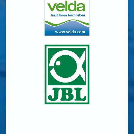
vodní rostliny,
vodní a bahenní rostliny,
jezírkové rostliny,