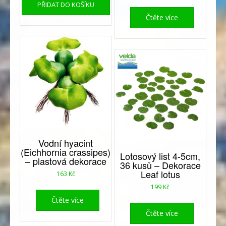
PŘIDAT DO KOŠÍKU
Čtěte více
Vodní hyacint
(Eichhornia crassipes)
Lotosový list 4-5cm,
– plastová dekorace
36 kusů – Dekorace
Leaf lotus
163
Kč
199
Kč
Čtěte více
Čtěte více