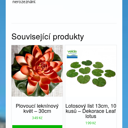
nerozeznání.
Související produkty
Plovoucí leknínový
Lotosový list 13cm, 10
květ – 30cm
kusů – Dekorace Leaf
lotus
349
Kč
199
Kč