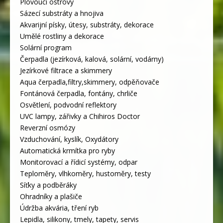
Plovoucí ostrovy
Sázecí substráty a hnojiva
Akvarijní písky, útesy, substráty, dekorace
Umělé rostliny a dekorace
Solární program
Čerpadla (jezírková, kalová, solární, vodárny)
Jezírkové filtrace a skimmery
Aqua čerpadla,filtry,skimmery, odpěňovače
Fontánová čerpadla, fontány, chrliče
Osvětlení, podvodní reflektory
UVC lampy, zářivky a Chihiros Doctor
Reverzní osmózy
Vzduchování, kyslík, Oxydátory
Automatická krmítka pro ryby
Monitorovací a řídicí systémy, odpar
Teploměry, vlhkoměry, hustoměry, testy
Síťky a podběráky
Ohradníky a plašiče
Údržba akvária, tření ryb
Lepidla, silikony, tmely, tapety, servis