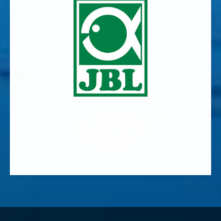
vodní rostliny,
vodní a bahenní rostliny,
jezírkové rostliny,
skalničky