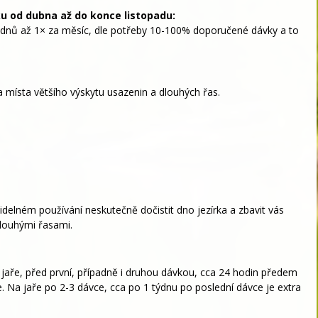
u od dubna až do konce listopadu:
4 dnů až 1× za měsíc, dle potřeby 10-100% doporučené dávky a to
místa většího výskytu usazenin a dlouhých řas.
videlném používání neskutečně dočistit dno jezírka a zbavit vás
dlouhými řasami.
jaře, před první, případně i druhou dávkou, cca 24 hodin předem
. Na jaře po 2-3 dávce, cca po 1 týdnu po poslední dávce je extra