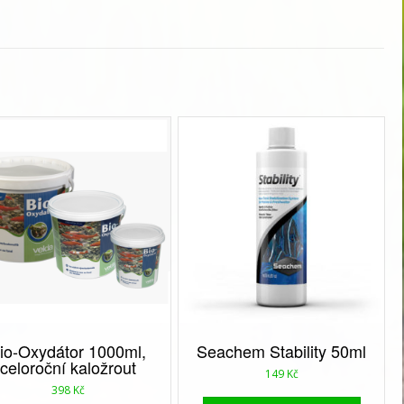
io-Oxydátor 1000ml,
Seachem Stability 50ml
celoroční kaložrout
149
Kč
398
Kč