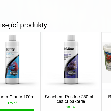
sející produkty
hem Clarity 100ml
Seachem Pristine 250ml –
B
čistící bakterie
169
Kč
385
Kč