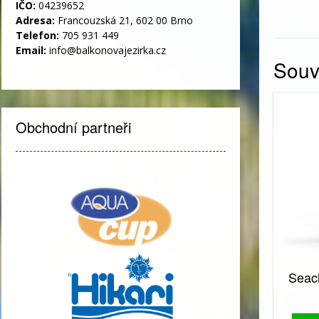
IČO:
04239652
Adresa:
Francouzská 21, 602 00 Brno
Telefon:
705 931 449
Email:
info@balkonovajezirka.cz
Souvi
Obchodní partneři
Seac