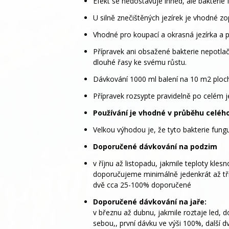
Efekt se nedostavuje ihned, ale bakterie
U silně znečištěných jezírek je vhodné zo
Vhodné pro koupací a okrasná jezírka a pr
Přípravek ani obsažené bakterie nepotlaču
dlouhé řasy ke svému růstu.
Dávkování 1000 ml balení na 10 m2 ploc
Přípravek rozsypte pravidelně po celém je
Používání je vhodné v průběhu celéh
Velkou výhodou je, že tyto bakterie funguj
Doporučené dávkování na podzim
v říjnu až listopadu, jakmile teploty kle
doporučujeme minimálně jedenkrát až tři
dvě cca 25-100% doporučené
Doporučené dávkování na jaře:
v březnu až dubnu, jakmile roztaje led,
sebou,, první dávku ve výši 100%, další