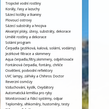
Tropické vodní rostliny
Korály, řasy a lazuchy
Sázecí košíky a tkaniny
Plovoucí ostrovy
Sázecí substráty a hnojiva
Akvarijní písky, útesy, substráty, dekorace
Umělé rostliny a dekorace
Solární program
Čerpadla (jezírková, kalová, solární, vodárny)
Jezírkové filtrace a skimmery
Aqua čerpadla,filtry,skimmery, odpěňovače
Fontánová čerpadla, fontány, chrliče
Osvětlení, podvodní reflektory
UVC lampy, zářivky a Chihiros Doctor
Reverzní osmózy
Vzduchování, kyslík, Oxydátory
Automatická krmítka pro ryby
Monitorovací a řídicí systémy, odpar
Teploměry, vlhkoměry, hustoměry, testy