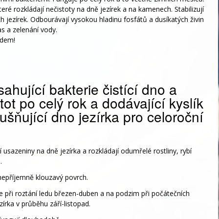
ré rozkládají nečistoty na dně jezírek a na kamenech. Stabilizují
 jezírek. Odbourávají vysokou hladinu fosfátů a dusíkatých živin
as a zelenání vody.
edem!
ahující bakterie čistící dno a
ot po celý rok a dodávající kyslík
ušňující dno jezírka pro celoroční
 usazeniny na dně jezírka a rozkládají odumřelé rostliny, rybí
.
 nepříjemně klouzavý povrch.
 při roztání ledu březen-duben a na podzim při počátečních
zírka v průběhu září-listopad.