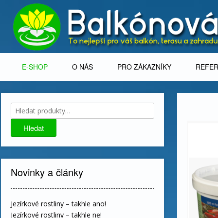
Skip
to
content
E-SHOP
O NÁS
PRO ZÁKAZNÍKY
REFE
Hledat:
Hledat
Novinky a články
Jezírkové rostliny – takhle ano!
Jezírkové rostliny – takhle ne!