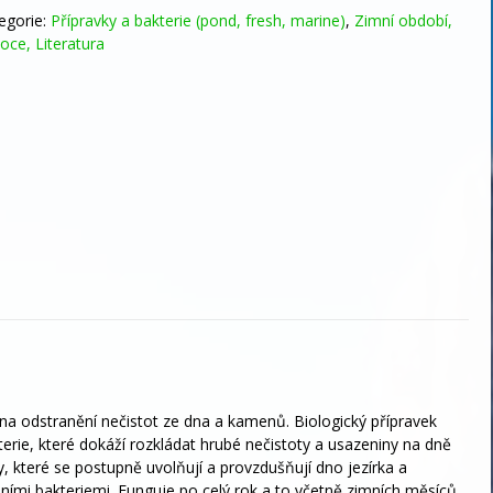
oroční
egorie:
Přípravky a bakterie (pond, fresh, marine)
,
Zimní období,
ožrout
oce, Literatura
žství
a odstranění nečistot ze dna a kamenů. Biologický přípravek
terie, které dokáží rozkládat hrubé nečistoty a usazeniny na dně
y, které se postupně uvolňují a provzdušňují dno jezírka a
bními bakteriemi. Funguje po celý rok a to včetně zimních měsíců.