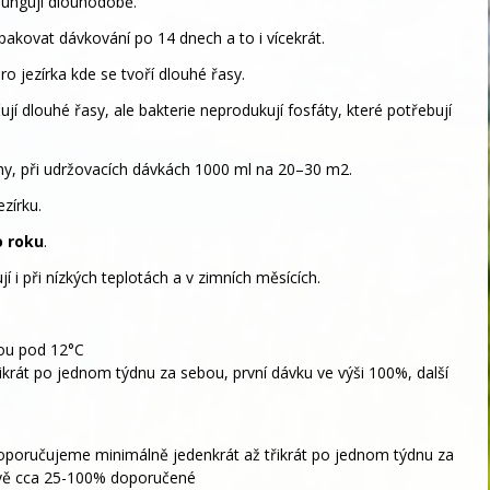
 fungují dlouhodobě.
pakovat dávkování po 14 dnech a to i vícekrát.
o jezírka kde se tvoří dlouhé řasy.
jí dlouhé řasy, ale bakterie neprodukují fosfáty, které potřebují
hy, při udržovacích dávkách 1000 ml na 20–30 m2.
zírku.
o roku
.
í i při nízkých teplotách a v zimních měsících.
snou pod 12°C
krát po jednom týdnu za sebou, první dávku ve výši 100%, další
 doporučujeme minimálně jedenkrát až třikrát po jednom týdnu za
 dvě cca 25-100% doporučené