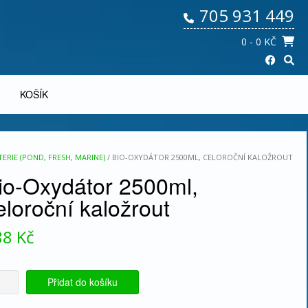
705 931 449
0
- 0 KČ
KOŠÍK
ERIE (POND, FRESH, MARINE)
/ BIO-OXYDÁTOR 2500ML, CELOROČNÍ KALOŽROUT
io-Oxydátor 2500ml,
eloroční kaložrout
88
Kč
-
Přidat do košíku
dátor
0ml,