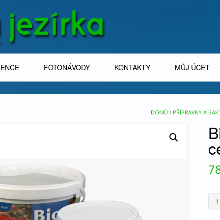
RENCE
FOTONÁVODY
KONTAKTY
MŮJ ÚČET
DOMŮ
/
PŘÍPRAVKY A BAKT
B
c
7
Bio
Oxy
250