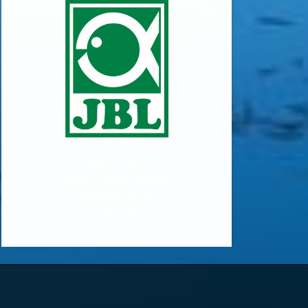
vodní rostliny,
vodní a bahenní rostliny,
jezírkové rostliny,
skalničky