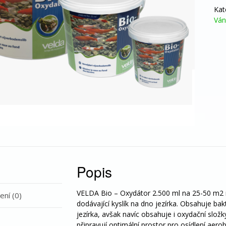
cel
Kat
kal
Ván
mno
Popis
VELDA Bio – Oxydátor 2.500 ml na 25-50 m2 n
ní (0)
dodávající kyslík na dno jezírka. Obsahuje bak
jezírka, avšak navíc obsahuje i oxydační složk
připravují optimální prostor pro osídlení aero