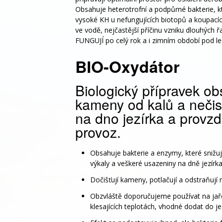
Obsahuje heterotrofní a podpůrné bakterie, kte
vysoké KH u nefungujících biotopů a koupacích
ve vodě, nejčastější příčinu vzniku dlouhých ř
FUNGUJÍ po celý rok a i zimním období pod l
BIO-Oxydátor
Biologický přípravek obs
kameny od kalů a nečist
na dno jezírka a provzd
provoz.
Obsahuje bakterie a enzymy, které snižují
výkaly a veškeré usazeniny na dně jezírka
Dočišťují kameny, potlačují a odstraňují
Obzvláště doporučujeme používat na jaře
klesajících teplotách, vhodné dodat do je