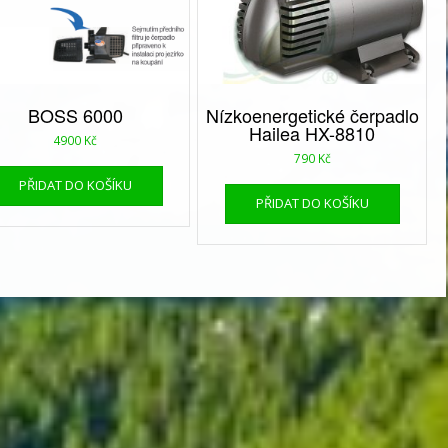
BOSS 6000
Nízkoenergetické čerpadlo
Hailea HX-8810
4900
Kč
790
Kč
PŘIDAT DO KOŠÍKU
PŘIDAT DO KOŠÍKU