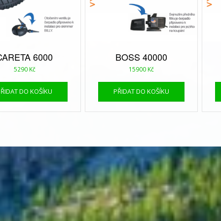
CARETA 6000
BOSS 40000
5290
Kč
15900
Kč
PŘIDAT DO KOŠÍKU
PŘIDAT DO KOŠÍKU