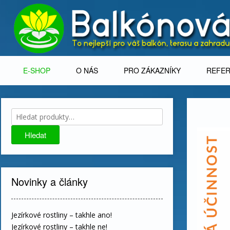
Skip
to
content
E-SHOP
O NÁS
PRO ZÁKAZNÍKY
REFE
Hledat:
Hledat
Novinky a články
Jezírkové rostliny – takhle ano!
Jezírkové rostliny – takhle ne!