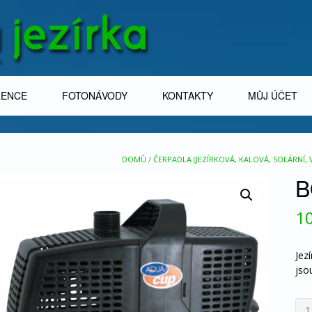
RENCE
FOTONÁVODY
KONTAKTY
MŮJ ÚČET
DOMŮ
/
ČERPADLA (JEZÍRKOVÁ, KALOVÁ, SOLÁRNÍ,
B
1
Jez
jso
BO