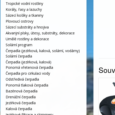
Tropické vodní rostliny
Korály, řasy a lazuchy
Sázecí košíky a tkaniny
Plovoucí ostrovy
Sázecí substráty a hnojiva
Akvarijní písky, útesy, substráty, dekorace
Umělé rostliny a dekorace
Solární program
Čerpadla (jezírková, kalová, solární, vodárny)
Solární čerpadla
Čerpadla (jezírková, kalová)
Souvi
Ponorná vřetenová čerpadla
Čerpadla pro cirkulaci vody
Odstředivá čerpadla
Ponorná tlaková čerpadla
Bazénová čerpadla
Drenážní čerpadla
Jezírková čerpadla
Kalová čerpadla
Jezírkové filtrace a skimmery