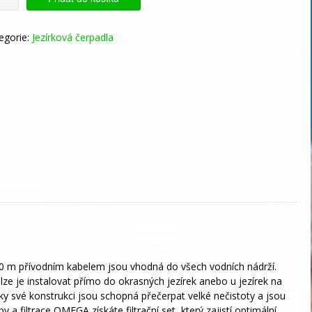
00
žství
egorie:
Jezírková čerpadla
 10 m přívodním kabelem jsou vhodná do všech vodních nádrží.
 lze je instalovat přímo do okrasných jezírek anebo u jezírek na
y své konstrukci jsou schopná přečerpat velké nečistoty a jsou
y a filtrace OMEGA získáte filtrační set, který zajistí optimální