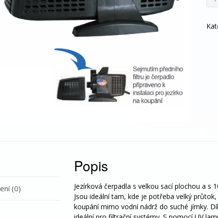
250
mno
Kat
Popis
Jezírková čerpadla s velkou sací plochou a s
ní (0)
Jsou ideální tam, kde je potřeba velký průtok,
koupání mimo vodní nádrž do suché jímky. Dík
ideální pro filtrační systémy. S pomocí UV lamp