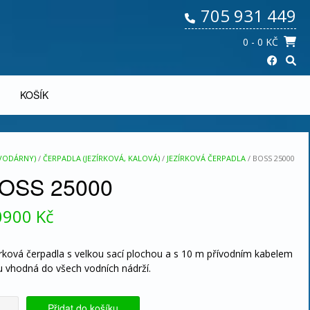
705 931 449
0
- 0 KČ
KOŠÍK
 VODÁRNY)
/
ČERPADLA (JEZÍRKOVÁ, KALOVÁ)
/
JEZÍRKOVÁ ČERPADLA
/ BOSS 25000
OSS 25000
0900
Kč
írková čerpadla s velkou sací plochou a s 10 m přívodním kabelem
u vhodná do všech vodních nádrží.
SS
Přidat do košíku