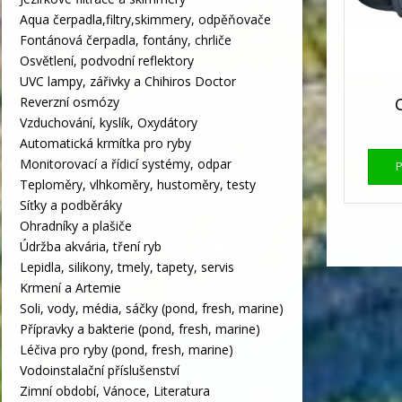
Aqua čerpadla,filtry,skimmery, odpěňovače
Fontánová čerpadla, fontány, chrliče
Osvětlení, podvodní reflektory
UVC lampy, zářivky a Chihiros Doctor
Reverzní osmózy
Vzduchování, kyslík, Oxydátory
Automatická krmítka pro ryby
Monitorovací a řídicí systémy, odpar
Teploměry, vlhkoměry, hustoměry, testy
Síťky a podběráky
Ohradníky a plašiče
Údržba akvária, tření ryb
Lepidla, silikony, tmely, tapety, servis
Krmení a Artemie
Soli, vody, média, sáčky (pond, fresh, marine)
Přípravky a bakterie (pond, fresh, marine)
Léčiva pro ryby (pond, fresh, marine)
Vodoinstalační příslušenství
Zimní období, Vánoce, Literatura