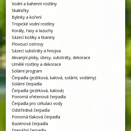
Vodní a bahenní rostliny
Skalničky
Bylinky a koření
Tropické vodní rostliny
Korály, řasy a lazuchy
Sázecí košíky a tkaniny
Plovoucí ostrovy
Sázecí substráty a hnojiva
Akvarijní písky, útesy, substráty, dekorace
Umělé rostliny a dekorace
Solární program
Čerpadla (jezírková, kalová, solární, vodárny)
Solární čerpadla
Čerpadla (jezírková, kalová)
Ponorná vřetenová čerpadla
Čerpadla pro cirkulaci vody
Odstředivá čerpadla
Ponorná tlaková čerpadla
Bazénová čerpadla
Drenážní čerpadla