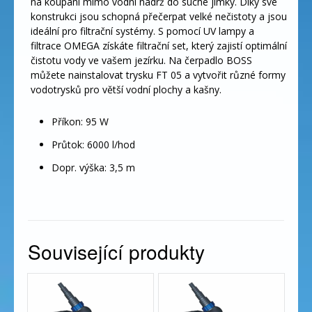
na koupání mimo vodní nádrž do suché jímky. Díky své
konstrukci jsou schopná přečerpat velké nečistoty a jsou
ideální pro filtrační systémy. S pomocí UV lampy a
filtrace OMEGA získáte filtrační set, který zajistí optimální
čistotu vody ve vašem jezírku. Na čerpadlo BOSS
můžete nainstalovat trysku FT 05 a vytvořit různé formy
vodotrysků pro větší vodní plochy a kašny.
Příkon: 95 W
Průtok: 6000 l/hod
Dopr. výška: 3,5 m
Související produkty