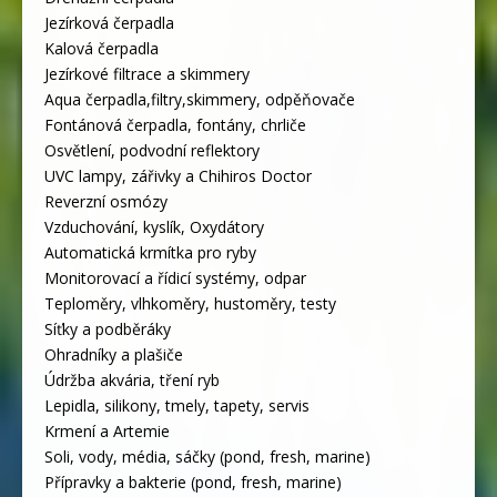
Jezírková čerpadla
Kalová čerpadla
Jezírkové filtrace a skimmery
Aqua čerpadla,filtry,skimmery, odpěňovače
Fontánová čerpadla, fontány, chrliče
Osvětlení, podvodní reflektory
UVC lampy, zářivky a Chihiros Doctor
Reverzní osmózy
Vzduchování, kyslík, Oxydátory
Automatická krmítka pro ryby
Monitorovací a řídicí systémy, odpar
Teploměry, vlhkoměry, hustoměry, testy
Síťky a podběráky
Ohradníky a plašiče
Údržba akvária, tření ryb
Lepidla, silikony, tmely, tapety, servis
Krmení a Artemie
Soli, vody, média, sáčky (pond, fresh, marine)
Přípravky a bakterie (pond, fresh, marine)