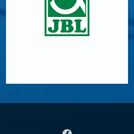
vodní rostliny,
vodní a bahenní rostliny,
jezírkové rostliny,
skalničky