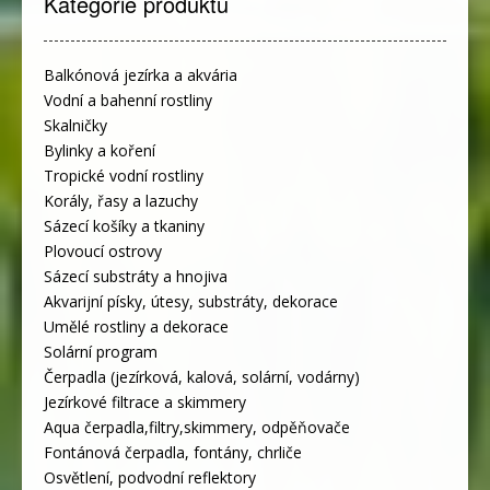
Kategorie produktů
Balkónová jezírka a akvária
Vodní a bahenní rostliny
Skalničky
Bylinky a koření
Tropické vodní rostliny
Korály, řasy a lazuchy
Sázecí košíky a tkaniny
Plovoucí ostrovy
Sázecí substráty a hnojiva
Akvarijní písky, útesy, substráty, dekorace
Umělé rostliny a dekorace
Solární program
Čerpadla (jezírková, kalová, solární, vodárny)
Jezírkové filtrace a skimmery
Aqua čerpadla,filtry,skimmery, odpěňovače
Fontánová čerpadla, fontány, chrliče
Osvětlení, podvodní reflektory