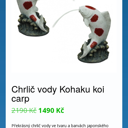
Chrlič vody Kohaku koi
carp
Původní
Aktuální
2190
Kč
1490
Kč
cena
cena
Překrásný chrlič vody ve tvaru a barvách japonského