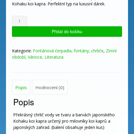
byla:
je:
Kohaku koi kapra. Perfektní typ na luxusní dárek.
2190 Kč.
1490 Kč.
Chrlič
vody
Kohaku
Přidat do košíku
koi
carp
množství
Kategorie:
Fontánová čerpadla, fontány, chrliče
,
Zimní
období, Vánoce, Literatura
Popis
Hodnocení (0)
Popis
Překrásný chrlič vody ve tvaru a barvách japonského
Kohaku koi kapra určený pro milovníky koi kaprů a
japonských zahrad. (balení obsahuje jeden kus)