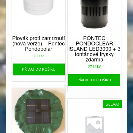
Plovák proti zamrznutí
PONTEC
(nová verze) – Pontec
PONDOCLEAR
Pondopolar
ISLAND LED3000 + 3
fontánové trysky
290
Kč
zdarma
2744
Kč
PŘIDAT DO KOŠÍKU
PŘIDAT DO KOŠÍKU
SLEVA!