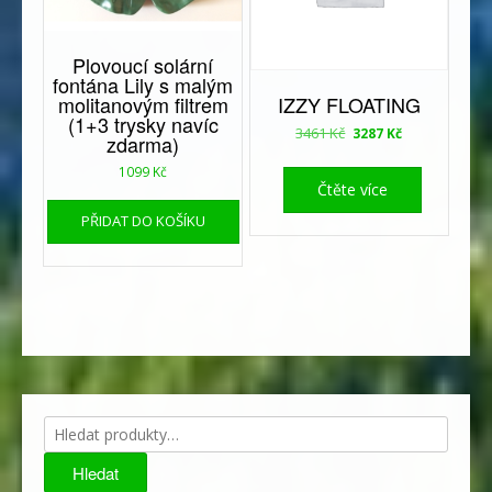
Plovoucí solární
fontána Lily s malým
molitanovým filtrem
IZZY FLOATING
(1+3 trysky navíc
Původní
Aktuální
3461
Kč
3287
Kč
zdarma)
cena
cena
byla:
je:
1099
Kč
Čtěte více
3461 Kč.
3287 Kč.
PŘIDAT DO KOŠÍKU
Hledat:
Hledat