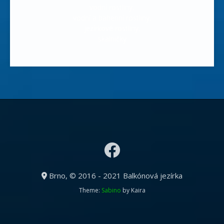
vodní rostliny,
vodní a bahenní rostliny,
jezírkové rostliny,
skalničky
Brno, © 2016 - 2021 Balkónová jezírka
Theme:
Sabino
by Kaira