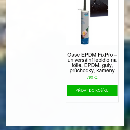
Oase EPDM FixPro –
universální lepidlo na
fólie, EPDM, guly,
průchodky, kameny
790
Kč
PŘIDAT DO KOŠÍKU