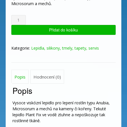
Microsorum a mechů.
DUPLA
Lepidlo
Plant
Přidat do košíku
Fix
20g
-
Kategorie:
Lepidla, silikony, tmely, tapety, servis
na
rostliny
množství
Popis
Hodnocení (0)
Popis
Vysoce viskózní lepidlo pro lepení rostlin typu Anubia,
Microsorum a mechů na kameny či kořeny. Tekuté
lepidlo Plant Fix ve vodě ztuhne a nepoškozuje tak
rostlinné tkáně.