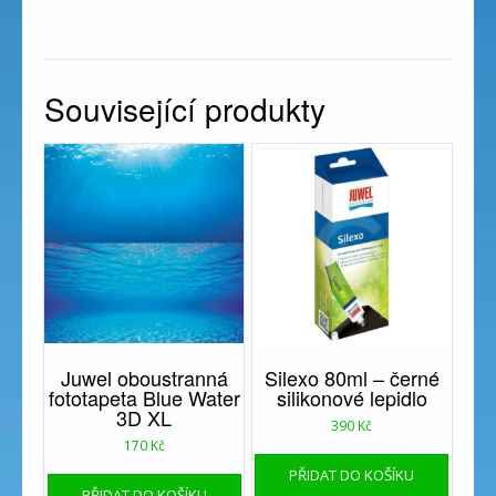
Související produkty
Juwel oboustranná
Silexo 80ml – černé
fototapeta Blue Water
silikonové lepidlo
3D XL
390
Kč
170
Kč
PŘIDAT DO KOŠÍKU
PŘIDAT DO KOŠÍKU