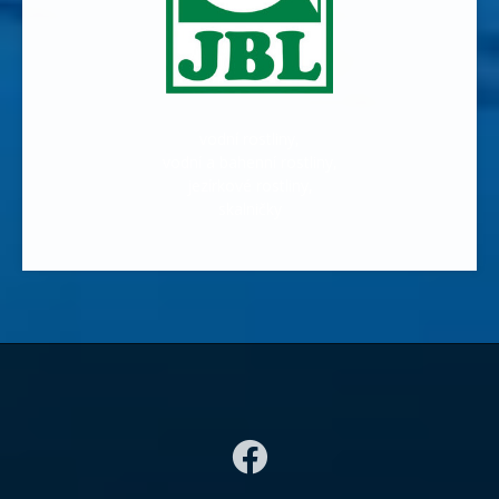
vodní rostliny,
vodní a bahenní rostliny,
jezírkové rostliny,
skalničky