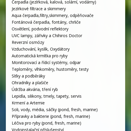
Čerpadla (jezírková, kalová, solární, vodárny)
Jezírkové filtrace a skimmery
Aqua čerpadla,filtry,skimmery, odpěňovače
Fontánová čerpadla, fontány, chrliče
Osvětlení, podvodní reflektory
UVC lampy, zářivky a Chihiros Doctor
Reverzní osmózy
Vzduchování, kyslík, Oxydátory
Automatická krmítka pro ryby
Monitorovací a řídicí systémy, odpar
Teploměry, vlhkoměry, hustoměry, testy
Síťky a podběráky
Ohradníky a plašiče
Údržba akvária, tření ryb
Lepidla, silikony, tmely, tapety, servis
Krmení a Artemie
Soli, vody, média, sáčky (pond, fresh, marine)
Přípravky a bakterie (pond, fresh, marine)
Léčiva pro ryby (pond, fresh, marine)
Vodoinstalační příslušenství