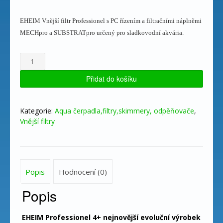
EHEIM Vnější filtr Professionel s PC řízením a filtračními náplněmi
MECHpro a SUBSTRATpro určený pro sladkovodní akvária.
EHEIM
filtr
Professionel
Přidat do košíku
4e
+
350,
Kategorie:
Aqua čerpadla,filtry,skimmery, odpěňovače
,
180-
Vnější filtry
350
l
s
náplněmi,
Popis
Hodnocení (0)
PC
řízení
Popis
množství
EHEIM Professionel 4+ nejnovější evoluční výrobek