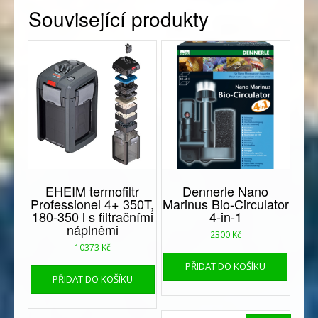
Související produkty
EHEIM termofiltr
Dennerle Nano
Professionel 4+ 350T,
Marinus Bio-Circulator
180-350 l s filtračními
4-in-1
náplněmi
2300
Kč
10373
Kč
PŘIDAT DO KOŠÍKU
PŘIDAT DO KOŠÍKU