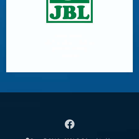
vodní rostliny,
vodní a bahenní rostliny,
jezírkové rostliny,
skalničky