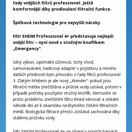
řady vnějších filtrů professionel. Ještě
komfortnější díky prodloužení filtrační funkce.
Špičková technologie pro nejvyšší nároky.
Filtr EHEIM Professionel 4+ představuje nejlepší
vnější filtr – nyní nově s otočným knoflíkem
„Emergency“.
Silný výkon, optimální účinnost, tichý chod,
samonasávání, hadicový adaptér s pojistkou a mnoho
dalších předností bylo převzato z řady filtrů professionel
3. Zlatým hřebem je ale nový „Xtender“: pokud jsou
filtrační média znečištěna a průtok vody ustává, potom v
případě potřeby použijete otočný knoflík. Nemusíte se
proto problému znečištění filtru ihned věnovat a získáte
několik dní až k okamžiku nezbytného čištění filtračních
médií. Biologická filtrace přesto zůstává zachována díky
stálému průtoku vody.
Filtr EHEIM Professionel 4+ se objeví v nových barvách.