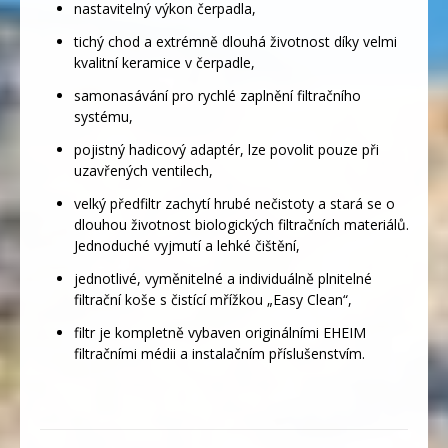
nastavitelný výkon čerpadla,
tichý chod a extrémně dlouhá životnost díky velmi
kvalitní keramice v čerpadle,
samonasávání pro rychlé zaplnění filtračního
systému,
pojistný hadicový adaptér, lze povolit pouze při
uzavřených ventilech,
velký předfiltr zachytí hrubé nečistoty a stará se o
dlouhou životnost biologických filtračních materiálů.
Jednoduché vyjmutí a lehké čištění,
jednotlivé, vyměnitelné a individuálně plnitelné
filtrační koše s čistící mřížkou „Easy Clean“,
filtr je kompletně vybaven originálními EHEIM
filtračními médii a instalačním příslušenstvím.