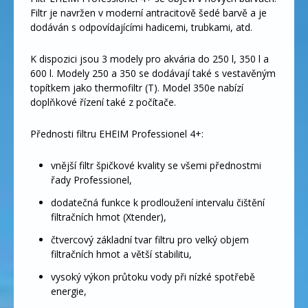
Filtr je navržen v moderní antracitově šedé barvě a je
dodáván s odpovídajícími hadicemi, trubkami, atd.
K dispozici jsou 3 modely pro akvária do 250 l, 350 l a
600 l. Modely 250 a 350 se dodávají také s vestavěným
topítkem jako thermofiltr (T). Model 350e nabízí
doplňkové řízení také z počítače.
Přednosti filtru EHEIM Professionel 4+:
vnější filtr špičkové kvality se všemi přednostmi
řady Professionel,
dodatečná funkce k prodloužení intervalu čištění
filtračních hmot (Xtender),
čtvercový základní tvar filtru pro velký objem
filtračních hmot a větší stabilitu,
vysoký výkon průtoku vody při nízké spotřebě
energie,