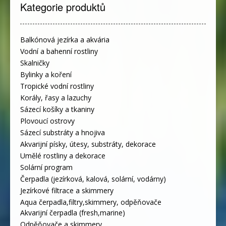
Kategorie produktů
Balkónová jezírka a akvária
Vodní a bahenní rostliny
Skalničky
Bylinky a koření
Tropické vodní rostliny
Korály, řasy a lazuchy
Sázecí košíky a tkaniny
Plovoucí ostrovy
Sázecí substráty a hnojiva
Akvarijní písky, útesy, substráty, dekorace
Umělé rostliny a dekorace
Solární program
Čerpadla (jezírková, kalová, solární, vodárny)
Jezírkové filtrace a skimmery
Aqua čerpadla,filtry,skimmery, odpěňovače
Akvarijní čerpadla (fresh,marine)
Odpěňovače a skimmery