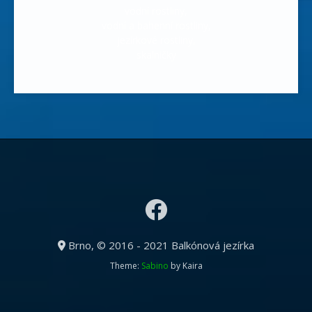
vodní rostliny,
vodní a bahenní rostliny,
jezírkové rostliny,
skalničky
Brno, © 2016 - 2021 Balkónová jezírka
Theme:
Sabino
by Kaira