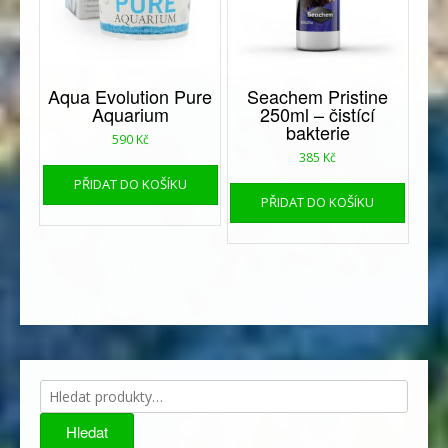
Aqua Evolution Pure
Seachem Pristine
Aquarium
250ml – čistící
bakterie
590
Kč
385
Kč
PŘIDAT DO KOŠÍKU
PŘIDAT DO KOŠÍKU
Hledat:
Hledat