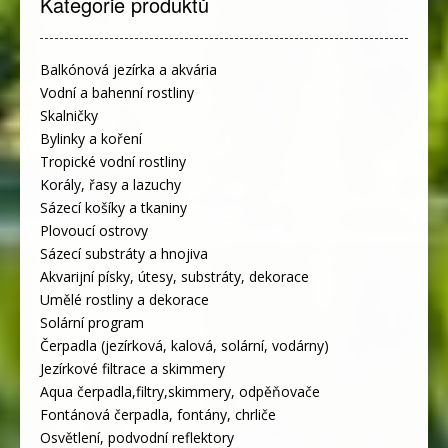
Kategorie produktů
Balkónová jezírka a akvária
Vodní a bahenní rostliny
Skalničky
Bylinky a koření
Tropické vodní rostliny
Korály, řasy a lazuchy
Sázecí košíky a tkaniny
Plovoucí ostrovy
Sázecí substráty a hnojiva
Akvarijní písky, útesy, substráty, dekorace
Umělé rostliny a dekorace
Solární program
Čerpadla (jezírková, kalová, solární, vodárny)
Jezírkové filtrace a skimmery
Aqua čerpadla,filtry,skimmery, odpěňovače
Fontánová čerpadla, fontány, chrliče
Osvětlení, podvodní reflektory