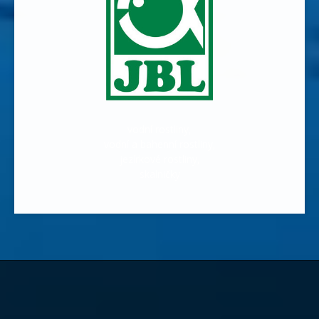
vodní rostliny,
vodní a bahenní rostliny,
jezírkové rostliny,
skalničky