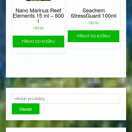
Nano Marinus Reef
Seachem
Elements 15 ml – 600
StressGuard 100ml
l
182
Kč
189
Kč
PŘIDAT DO KOŠÍKU
PŘIDAT DO KOŠÍKU
Hledat:
Hledat