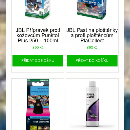
JBL Přípravek proti
JBL Past na ploštěnky
kožovcům Punktol
a proti ploštěncům
Plus 250 – 100ml
PlaCollect
390
Kč
390
Kč
PŘIDAT DO KOŠÍKU
PŘIDAT DO KOŠÍKU