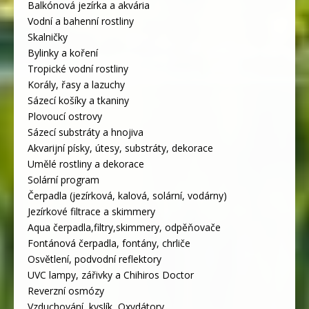
Balkónová jezírka a akvária
Vodní a bahenní rostliny
Skalničky
Bylinky a koření
Tropické vodní rostliny
Korály, řasy a lazuchy
Sázecí košíky a tkaniny
Plovoucí ostrovy
Sázecí substráty a hnojiva
Akvarijní písky, útesy, substráty, dekorace
Umělé rostliny a dekorace
Solární program
Čerpadla (jezírková, kalová, solární, vodárny)
Jezírkové filtrace a skimmery
Aqua čerpadla,filtry,skimmery, odpěňovače
Fontánová čerpadla, fontány, chrliče
Osvětlení, podvodní reflektory
UVC lampy, zářivky a Chihiros Doctor
Reverzní osmózy
Vzduchování, kyslík, Oxydátory