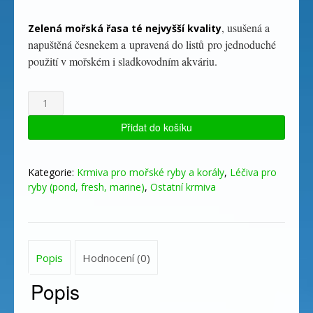
, usušená a
Zelená mořská řasa té nejvyšší kvality
napuštěná česnekem a upravená do listů pro jednoduché
použití v mořském i sladkovodním akváriu.
GREEN
SEAWEED
GARLIC
Přidat do košíku
-
zelená
léčivá
Kategorie:
Krmiva pro mořské ryby a korály
,
Léčiva pro
mořská
ryby (pond, fresh, marine)
,
Ostatní krmiva
řasa
s
česnekem
množství
Popis
Hodnocení (0)
Popis