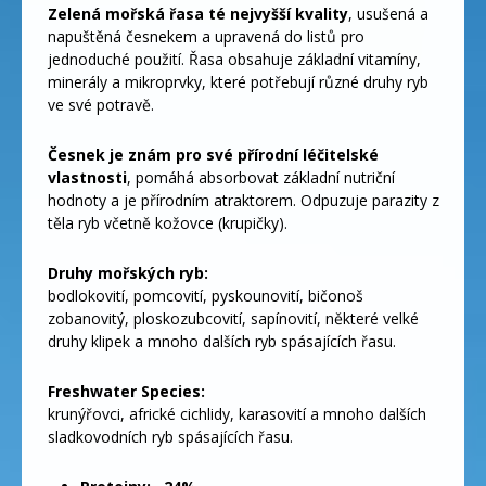
Zelená mořská řasa té nejvyšší kvality
, usušená a
napuštěná česnekem a upravená do listů pro
jednoduché použití. Řasa obsahuje základní vitamíny,
minerály a mikroprvky, které potřebují různé druhy ryb
ve své potravě.
Česnek je znám pro své přírodní léčitelské
vlastnosti
, pomáhá absorbovat základní nutriční
hodnoty a je přírodním atraktorem. Odpuzuje parazity z
těla ryb včetně kožovce (krupičky).
Druhy mořských ryb:
bodlokovití, pomcovití, pyskounovití, bičonoš
zobanovitý, ploskozubcovití, sapínovití, některé velké
druhy klipek a mnoho dalších ryb spásajících řasu.
Freshwater Species:
krunýřovci, africké cichlidy, karasovití a mnoho dalších
sladkovodních ryb spásajících řasu.