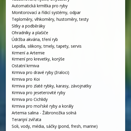
Automatická krmítka pro ryby
Monitorovací a řídicí systémy, odpar
Teploměry, vlhkoměry, hustoměry, testy
Síťky a podběráky
Ohradníky a plašiče
Údržba akvária, tření ryb
Lepidla, silikony, tmely, tapety, servis
Krmení a Artemie
Krmení pro krevetky, korýše
Ostatní krmiva
Krmiva pro dravé ryby (žraloci)
Krmiva pro Koi
Krmiva pro zlaté rybky, karasy, závojnatky
Krmiva pro jeseterovité ryby
Krmiva pro Cichlidy
Krmiva pro mořské ryby a korály
Artemia salina - Žábronožka solná
Terarijní zvířata
Soli, vody, média, sáčky (pond, fresh, marine)