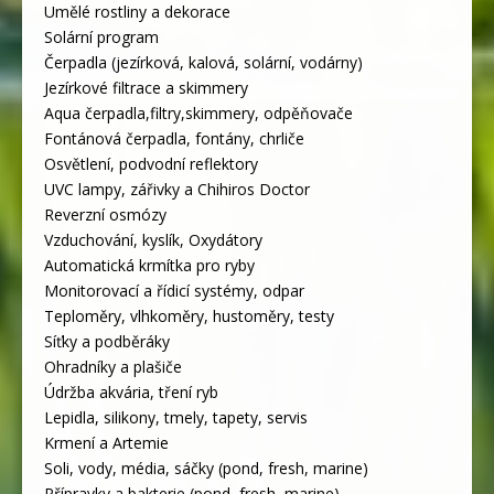
Umělé rostliny a dekorace
Solární program
Čerpadla (jezírková, kalová, solární, vodárny)
Jezírkové filtrace a skimmery
Aqua čerpadla,filtry,skimmery, odpěňovače
Fontánová čerpadla, fontány, chrliče
Osvětlení, podvodní reflektory
UVC lampy, zářivky a Chihiros Doctor
Reverzní osmózy
Vzduchování, kyslík, Oxydátory
Automatická krmítka pro ryby
Monitorovací a řídicí systémy, odpar
Teploměry, vlhkoměry, hustoměry, testy
Síťky a podběráky
Ohradníky a plašiče
Údržba akvária, tření ryb
Lepidla, silikony, tmely, tapety, servis
Krmení a Artemie
Soli, vody, média, sáčky (pond, fresh, marine)
Přípravky a bakterie (pond, fresh, marine)