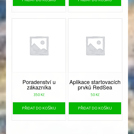
Poradenství u
Aplikace startovacích
zákazníka
prvků RedSea
350
Kč
50
Kč
PŘIDAT DO KOŠÍKU
PŘIDAT DO KOŠÍKU