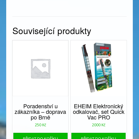
Související produkty
Poradenství u
EHEIM Elektronický
zákazníka – doprava
odkalovač, set Quick
po Brně
Vac PRO
250
Kč
2000
Kč
PŘIDAT DO KOŠÍKU
PŘIDAT DO KOŠÍKU