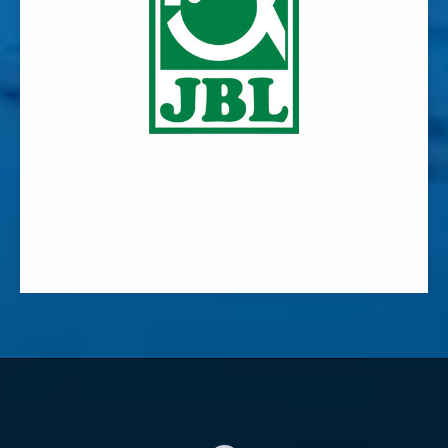
vodní rostliny,
vodní a bahenní rostliny,
jezírkové rostliny,
skalničky