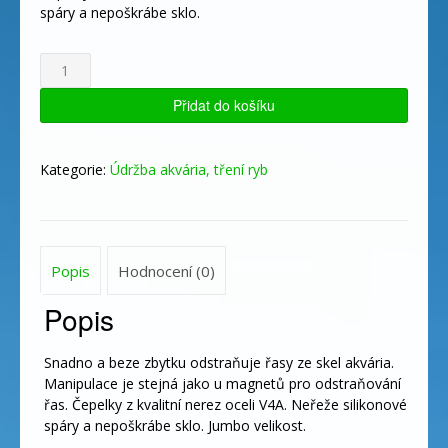
spáry a nepoškrábe sklo.
HOBBY
Glass
Cleaning
Přidat do košíku
Magnet
Jumbo
množství
Kategorie:
Údržba akvária, tření ryb
Popis
Hodnocení (0)
Popis
Snadno a beze zbytku odstraňuje řasy ze skel akvária.
Manipulace je stejná jako u magnetů pro odstraňování
řas. Čepelky z kvalitní nerez oceli V4A. Neřeže silikonové
spáry a nepoškrábe sklo. Jumbo velikost.