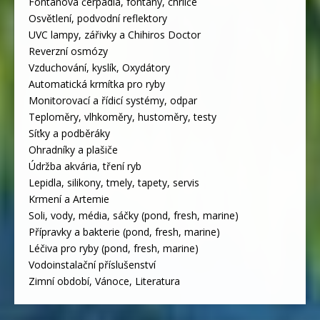
Fontánová čerpadla, fontány, chrliče
Osvětlení, podvodní reflektory
UVC lampy, zářivky a Chihiros Doctor
Reverzní osmózy
Vzduchování, kyslík, Oxydátory
Automatická krmítka pro ryby
Monitorovací a řídicí systémy, odpar
Teploměry, vlhkoměry, hustoměry, testy
Síťky a podběráky
Ohradníky a plašiče
Údržba akvária, tření ryb
Lepidla, silikony, tmely, tapety, servis
Krmení a Artemie
Soli, vody, média, sáčky (pond, fresh, marine)
Přípravky a bakterie (pond, fresh, marine)
Léčiva pro ryby (pond, fresh, marine)
Vodoinstalační příslušenství
Zimní období, Vánoce, Literatura