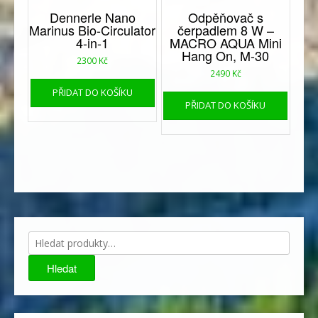
Dennerle Nano
Odpěňovač s
Marinus Bio-Circulator
čerpadlem 8 W –
4-in-1
MACRO AQUA Mini
Hang On, M-30
2300
Kč
2490
Kč
PŘIDAT DO KOŠÍKU
PŘIDAT DO KOŠÍKU
Hledat:
Hledat