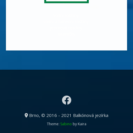
vodní rostliny,
vodní a bahenní rostliny,
jezírkové rostliny,
skalničky
Brno, © 2016 - 2021 Balkónová jezírka
Theme:
Sabino
by Kaira