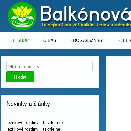
Skip
to
content
E-SHOP
O NÁS
PRO ZÁKAZNÍKY
REFE
Hledat:
Hledat
Novinky a články
Jezírkové rostliny – takhle ano!
Jezírkové rostliny – takhle ne!