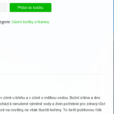
Přidat do košíku
ní
liny
egorie:
Sázecí košíky a tkaniny
ercový
cm
žství
y v zóně u břehu a v zóně s mělkou vodou. Boční stěna a dno
ochází k nerušené výměně vody a živin potřebné pro zdravý růst
 na rostliny, ne však tlustší kořeny. To šetří jezírkovou fólii