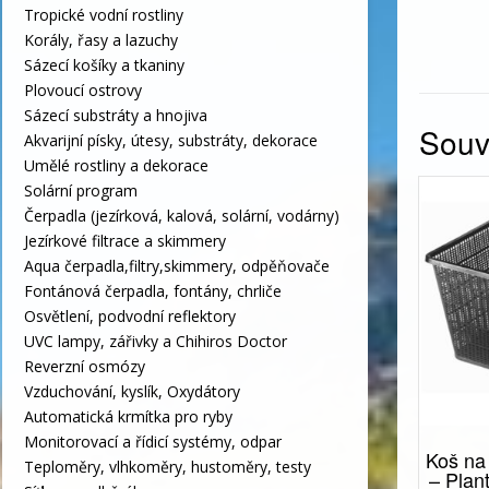
Tropické vodní rostliny
Korály, řasy a lazuchy
Sázecí košíky a tkaniny
Plovoucí ostrovy
Sázecí substráty a hnojiva
Souvi
Akvarijní písky, útesy, substráty, dekorace
Umělé rostliny a dekorace
Solární program
Čerpadla (jezírková, kalová, solární, vodárny)
Jezírkové filtrace a skimmery
Aqua čerpadla,filtry,skimmery, odpěňovače
Fontánová čerpadla, fontány, chrliče
Osvětlení, podvodní reflektory
UVC lampy, zářivky a Chihiros Doctor
Reverzní osmózy
Vzduchování, kyslík, Oxydátory
Automatická krmítka pro ryby
Monitorovací a řídicí systémy, odpar
Koš na 
Teploměry, vlhkoměry, hustoměry, testy
– Plan