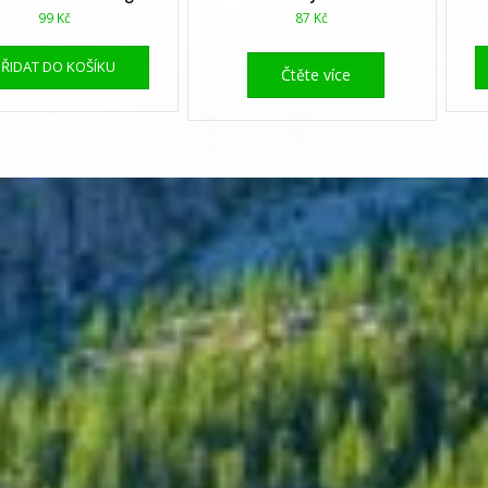
99
Kč
87
Kč
PŘIDAT DO KOŠÍKU
Čtěte více