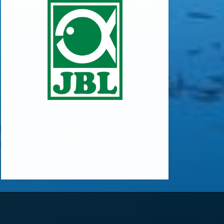
vodní rostliny,
vodní a bahenní rostliny,
jezírkové rostliny,
skalničky