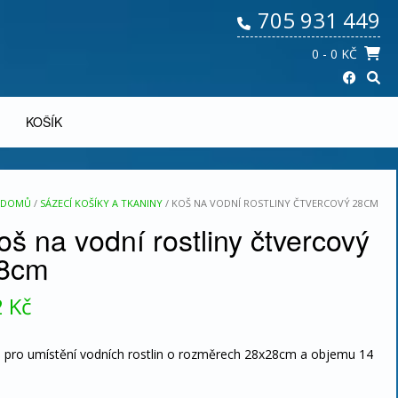
705 931 449
0
- 0 KČ
KOŠÍK
DOMŮ
/
SÁZECÍ KOŠÍKY A TKANINY
/ KOŠ NA VODNÍ ROSTLINY ČTVERCOVÝ 28CM
oš na vodní rostliny čtvercový
8cm
2
Kč
 pro umístění vodních rostlin o rozměrech 28x28cm a objemu 14