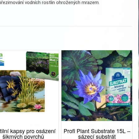
přezimování vodních rostlin ohrožených mrazem.
tilní kapsy pro osázení
Profi Plant Substrate 15L –
šikmých povrchů
sázecí substrát