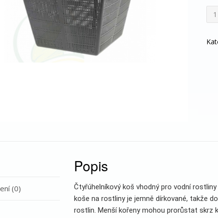
Koš
na
vod
rost
Kat
čtv
28
mno
Popis
Čtyřúhelníkový koš vhodný pro vodní rostlin
ní (0)
koše na rostliny je jemně dírkované, takže d
rostlin. Menší kořeny mohou prorůstat skrz koš