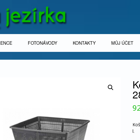
RENCE
FOTONÁVODY
KONTAKTY
MŮJ ÚČET
K
2
9
Koš
l.