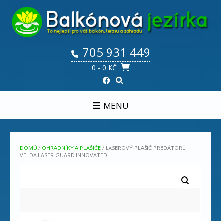
Skip
to
content
705 931 449
0
- 0 KČ
MENU
DOMŮ
/
OHRADNÍKY A PLAŠIČE
/ LASEROVÝ PLAŠIČ PREDÁTORŮ
VELDA LASER GUARD INNOVATED