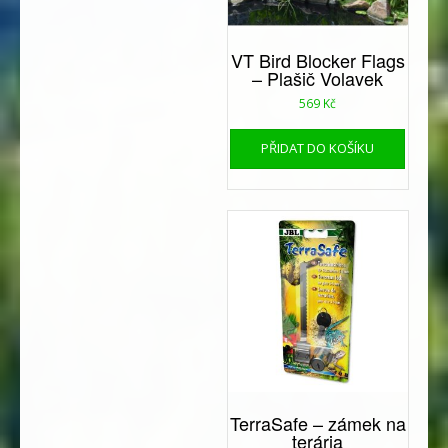
VT Bird Blocker Flags
– Plašič Volavek
569
Kč
PŘIDAT DO KOŠÍKU
TerraSafe – zámek na
terária