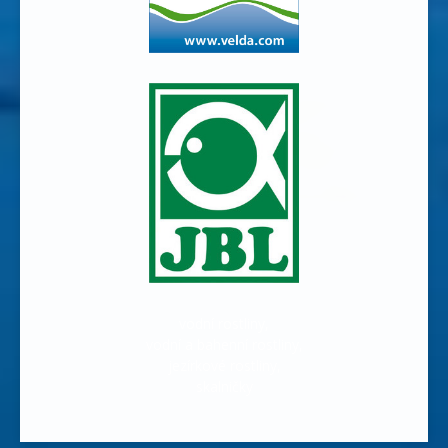
vodní rostliny,
vodní a bahenní rostliny,
jezírkové rostliny,
skalničky