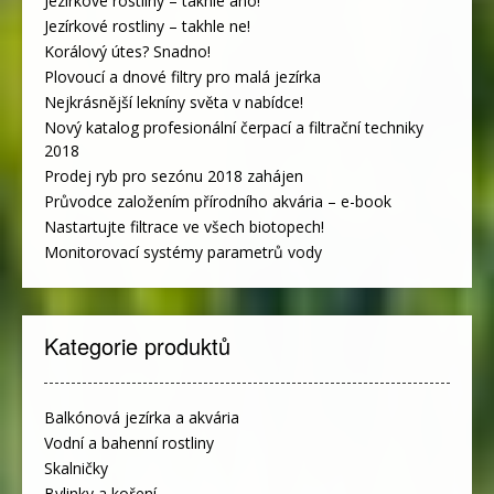
Jezírkové rostliny – takhle ano!
Jezírkové rostliny – takhle ne!
Korálový útes? Snadno!
Plovoucí a dnové filtry pro malá jezírka
Nejkrásnější lekníny světa v nabídce!
Nový katalog profesionální čerpací a filtrační techniky
2018
Prodej ryb pro sezónu 2018 zahájen
Průvodce založením přírodního akvária – e-book
Nastartujte filtrace ve všech biotopech!
Monitorovací systémy parametrů vody
Kategorie produktů
Balkónová jezírka a akvária
Vodní a bahenní rostliny
Skalničky
Bylinky a koření