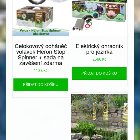
Celokovový odháněč
Elektrický ohradník
volavek Heron Stop
pro jezírka
Spinner + sada na
2590
Kč
zavěšení zdarma
1128
Kč
PŘIDAT DO KOŠÍKU
PŘIDAT DO KOŠÍKU