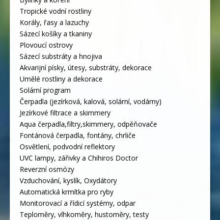
Tropické vodní rostliny
Korály, řasy a lazuchy
Sázecí košíky a tkaniny
Plovoucí ostrovy
Sázecí substráty a hnojiva
Akvarijní písky, útesy, substráty, dekorace
Umělé rostliny a dekorace
Solární program
Čerpadla (jezírková, kalová, solární, vodárny)
Jezírkové filtrace a skimmery
Aqua čerpadla,filtry,skimmery, odpěňovače
Fontánová čerpadla, fontány, chrliče
Osvětlení, podvodní reflektory
UVC lampy, zářivky a Chihiros Doctor
Reverzní osmózy
Vzduchování, kyslík, Oxydátory
Automatická krmítka pro ryby
Monitorovací a řídicí systémy, odpar
Teploměry, vlhkoměry, hustoměry, testy