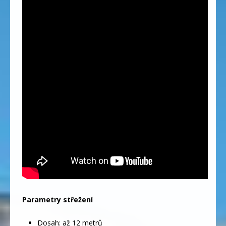
Parametry střežení
Dosah: až 12 metrů