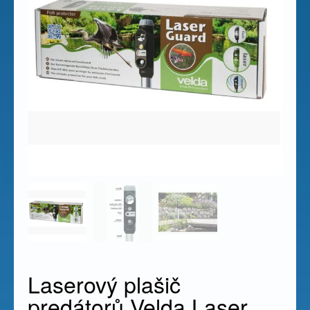
Laserový plašič
predátorů Velda Laser