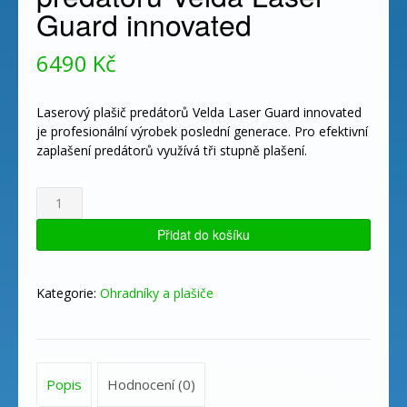
Guard innovated
6490
Kč
Laserový plašič predátorů Velda Laser Guard innovated
je profesionální výrobek poslední generace. Pro efektivní
zaplašení predátorů využívá tři stupně plašení.
Laserový
plašič
predátorů
Přidat do košíku
Velda
Laser
Guard
Kategorie:
Ohradníky a plašiče
innovated
množství
Popis
Hodnocení (0)