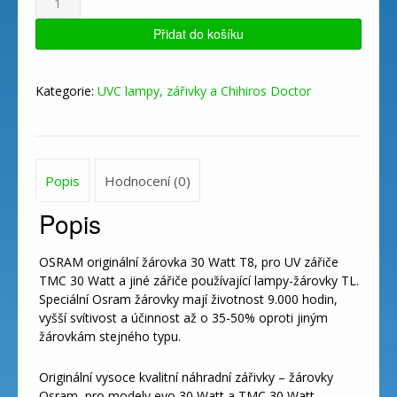
originální
žárovka
Přidat do košíku
30
Watt
T8
Kategorie:
UVC lampy, zářivky a Chihiros Doctor
množství
Popis
Hodnocení (0)
Popis
OSRAM originální žárovka 30 Watt T8, pro UV zářiče
TMC 30 Watt a jiné zářiče používající lampy-žárovky TL.
Speciální Osram žárovky mají životnost 9.000 hodin,
vyšší svítivost a účinnost až o 35-50% oproti jiným
žárovkám stejného typu.
Originální vysoce kvalitní náhradní zářivky – žárovky
Osram, pro modely evo 30 Watt a TMC 30 Watt.