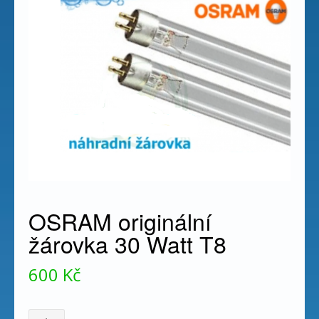
OSRAM originální
žárovka 30 Watt T8
600
Kč
OSRAM