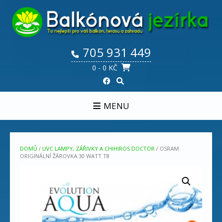
Skip
to
content
705 931 449
0
- 0 KČ
MENU
DOMŮ
/
UVC LAMPY, ZÁŘIVKY A CHIHIROS DOCTOR
/ OSRAM
ORIGINÁLNÍ ŽÁROVKA 30 WATT T8