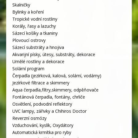
Skalničky
Bylinky a koření
Tropické vodní rostliny
Korály, řasy a lazuchy
Sázecí košíky a tkaniny
Plovoucí ostrovy
Sázecí substráty a hnojiva
Akvarijní písky, útesy, substráty, dekorace
Umělé rostliny a dekorace
Solární program
Čerpadla (jezírková, kalová, solární, vodárny)
Jezírkové filtrace a skimmery
Aqua čerpadla,filtry,skimmery, odpěňovače
Fontánová čerpadla, fontány, chrliče
Osvětlení, podvodní reflektory
UVC lampy, zářivky a Chihiros Doctor
Reverzní osmózy
Vzduchování, kyslík, Oxydátory
Automatická krmítka pro ryby