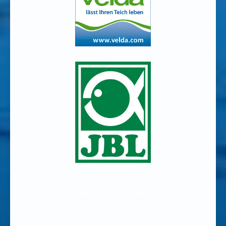
vodní rostliny,
vodní a bahenní rostliny,
jezírkové rostliny,
skalničky