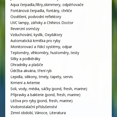
Aqua čerpadla,filtry,skimmery, odpěňovače
Fontánová čerpadla, fontány, chrliče
Osvětlení, podvodní reflektory
UVC lampy, zářivky a Chihiros Doctor
Reverzní osmózy
Vzduchování, kyslík, Oxydátory
Automatická krmítka pro ryby
Monitorovací a řídicí systémy, odpar
Teploměry, vlhkoměry, hustoměry, testy
Síťky a podběráky
Ohradníky a plašiče
Údržba akvária, tření ryb
Lepidla, silikony, tmely, tapety, servis
Krmení a Artemie
Soli, vody, média, sáčky (pond, fresh, marine)
Přípravky a bakterie (pond, fresh, marine)
Léčiva pro ryby (pond, fresh, marine)
Vodoinstalační příslušenství
Zimní období, Vánoce, Literatura