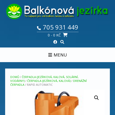
Skip
to
content
705 931 449
0
- 0 KČ
MENU
DOMŮ
/
ČERPADLA (JEZÍRKOVÁ, KALOVÁ, SOLÁRNÍ,
VODÁRNY)
/
ČERPADLA (JEZÍRKOVÁ, KALOVÁ)
/
DRENÁŽNÍ
ČERPADLA
/ RAPID AUTOMATIC