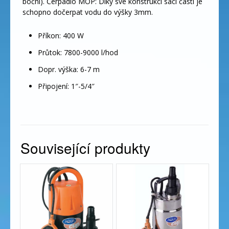
boční). Čerpadlo MOP: Díky své konstrukci sací části je
schopno dočerpat vodu do výšky 3mm.
Příkon: 400 W
Průtok: 7800-9000 l/hod
Dopr. výška: 6-7 m
Připojení: 1″-5/4″
Související produkty