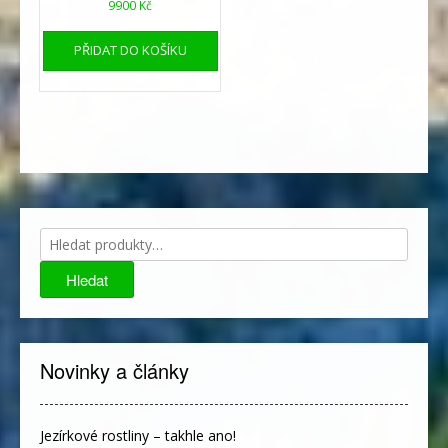
9900
Kč
PŘIDAT DO KOŠÍKU
Hledat:
Hledat
Novinky a články
Jezírkové rostliny – takhle ano!