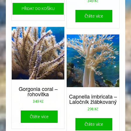
349
Kč
PŘIDAT DO KOŠÍKU
Čtěte více
Gorgonia coral –
rohovitka
Capnella imbricata –
Laločník žlábkovaný
349
Kč
298
Kč
Čtěte více
Čtěte více