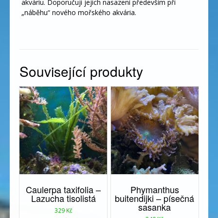
akváriu. Doporučuji jejich nasazení především při
„náběhu“ nového mořského akvária.
Související produkty
Caulerpa taxifolia –
Phymanthus
Lazucha tisolistá
buitendijki – písečná
sasanka
329
Kč