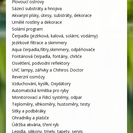
Plovoucí ostrovy
Sázecí substráty a hnojiva
Akvarijní písky, útesy, substráty, dekorace
Umělé rostliny a dekorace
Solární program
Čerpadla (jezírková, kalová, solární, vodárny)
Jezírkové filtrace a skimmery
Aqua čerpadla,filtry,skimmery, odpěňovače
Fontánová čerpadla, fontány, chrliče
Osvětlení, podvodní reflektory
UVC lampy, zářivky a Chihiros Doctor
Reverzní osmózy
Vzduchování, kyslík, Oxydátory
Automatická krmítka pro ryby
Monitorovací a řídicí systémy, odpar
Teploměry, vlhkoměry, hustoměry, testy
Síťky a podběráky
Ohradníky a plašiče
Údržba akvária, tření ryb
Lepidla, silikony, tmely, tapety, servis