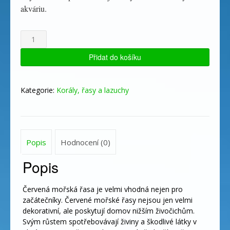
akváriu.
Rhodophyceae
-
červená
Přidat do košíku
mořská
řasa
množství
Kategorie:
Korály, řasy a lazuchy
Popis
Hodnocení (0)
Popis
Červená mořská řasa je velmi vhodná nejen pro
začátečníky. Červené mořské řasy nejsou jen velmi
dekorativní, ale poskytují domov nižším živočichům.
Svým růstem spotřebovávají živiny a škodlivé látky v