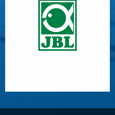
vodní rostliny,
vodní a bahenní rostliny,
jezírkové rostliny,
skalničky