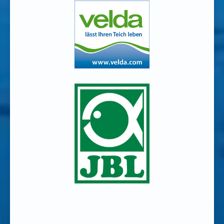
vodní rostliny,
vodní a bahenní rostliny,