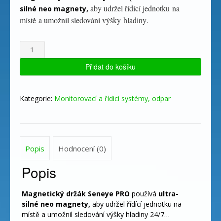
aby udržel řídící jednotku na
silné neo magnety,
místě a umožnil sledování výšky hladiny
.
Seneye
USB
Magnetic
Přidat do košíku
holder
PRO
množství
Kategorie:
Monitorovací a řídicí systémy, odpar
Popis
Hodnocení (0)
Popis
Magnetický držák Seneye PRO
používá
ultra-
silné neo magnety,
aby udržel řídící jednotku na
místě a umožnil sledování výšky hladiny 24/7…