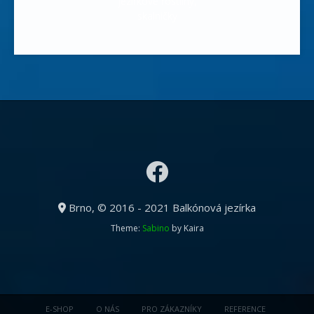
jezírkové rostliny,
skalničky
Brno, © 2016 - 2021 Balkónová jezírka
Theme:
Sabino
by Kaira
E-SHOP
O NÁS
PRO ZÁKAZNÍKY
REFERENCE