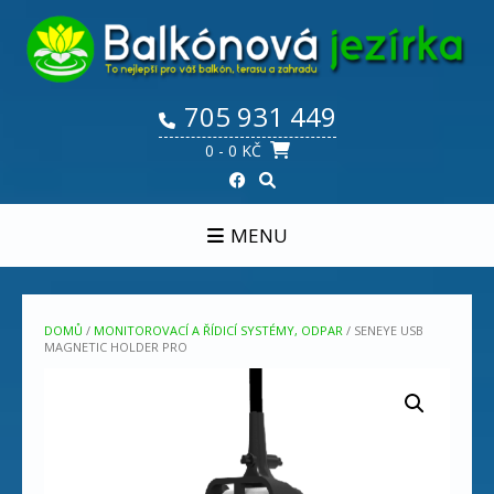
Skip
to
content
705 931 449
0
- 0 KČ
MENU
DOMŮ
/
MONITOROVACÍ A ŘÍDICÍ SYSTÉMY, ODPAR
/ SENEYE USB
MAGNETIC HOLDER PRO