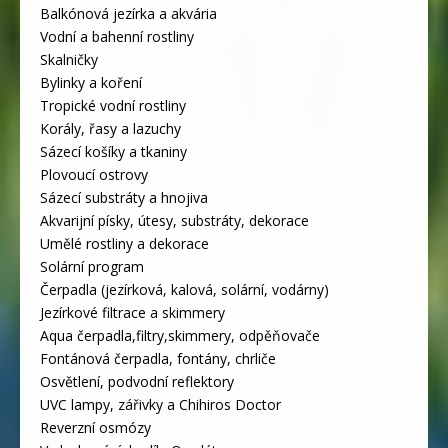
Balkónová jezírka a akvária
Vodní a bahenní rostliny
Skalničky
Bylinky a koření
Tropické vodní rostliny
Korály, řasy a lazuchy
Sázecí košíky a tkaniny
Plovoucí ostrovy
Sázecí substráty a hnojiva
Akvarijní písky, útesy, substráty, dekorace
Umělé rostliny a dekorace
Solární program
Čerpadla (jezírková, kalová, solární, vodárny)
Jezírkové filtrace a skimmery
Aqua čerpadla,filtry,skimmery, odpěňovače
Fontánová čerpadla, fontány, chrliče
Osvětlení, podvodní reflektory
UVC lampy, zářivky a Chihiros Doctor
Reverzní osmózy