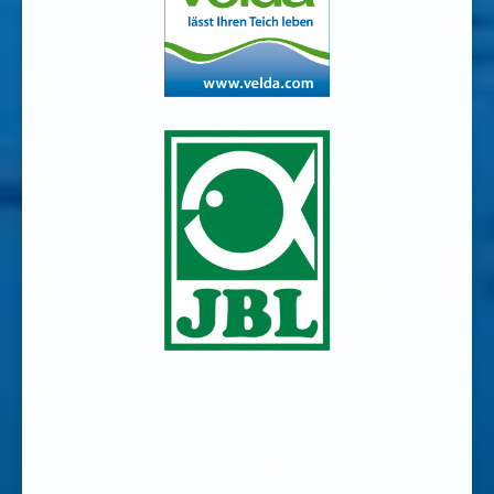
vodní rostliny,
vodní a bahenní rostliny,
jezírkové rostliny,
skalničky