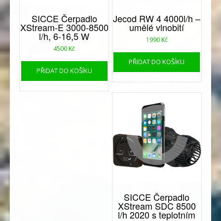
SICCE Čerpadlo
Jecod RW 4 4000l/h –
XStream-E 3000-8500
umělé vlnobití
l/h, 6-16,5 W
1990
Kč
4500
Kč
PŘIDAT DO KOŠÍKU
PŘIDAT DO KOŠÍKU
SICCE Čerpadlo
XStream SDC 8500
l/h 2020 s teplotním