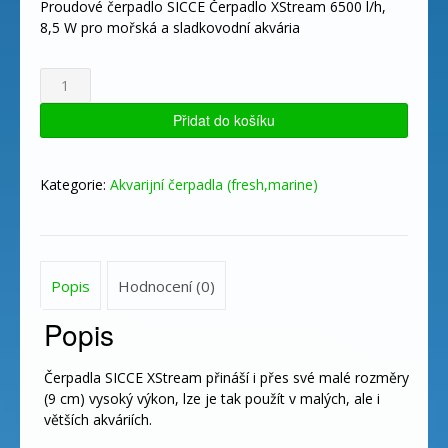
Proudové čerpadlo SICCE Čerpadlo XStream 6500 l/h,
8,5 W pro mořská a sladkovodní akvária
SICCE
Čerpadlo
XStream
Přidat do košíku
6500
l/h,
8,5
Kategorie:
Akvarijní čerpadla (fresh,marine)
W
množství
Popis
Hodnocení (0)
Popis
Čerpadla SICCE XStream přináší i přes své malé rozměry
(9 cm) vysoký výkon, lze je tak použít v malých, ale i
větších akváriích.