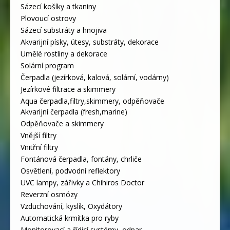
Sázecí košíky a tkaniny
Plovoucí ostrovy
Sázecí substráty a hnojiva
Akvarijní písky, útesy, substráty, dekorace
Umělé rostliny a dekorace
Solární program
Čerpadla (jezírková, kalová, solární, vodárny)
Jezírkové filtrace a skimmery
Aqua čerpadla,filtry,skimmery, odpěňovače
Akvarijní čerpadla (fresh,marine)
Odpěňovače a skimmery
Vnější filtry
Vnitřní filtry
Fontánová čerpadla, fontány, chrliče
Osvětlení, podvodní reflektory
UVC lampy, zářivky a Chihiros Doctor
Reverzní osmózy
Vzduchování, kyslík, Oxydátory
Automatická krmítka pro ryby
Monitorovací a řídicí systémy, odpar