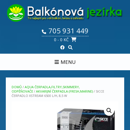
Skip
to
content
705 931 449
0
- 0 KČ
MENU
DOMŮ
/
AQUA ČERPADLA,FILTRY,SKIMMERY,
ODPĚŇOVAČE
/
AKVARIJNÍ ČERPADLA (FRESH,MARINE)
/ SICCE
ČERPADLO XSTREAM 6500 L/H, 8,5 W