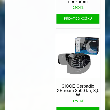
senzorem
5500
Kč
PŘIDAT DO KOŠÍKU
SICCE Čerpadlo
XStream 3500 l/h, 3,5
W
1693
Kč