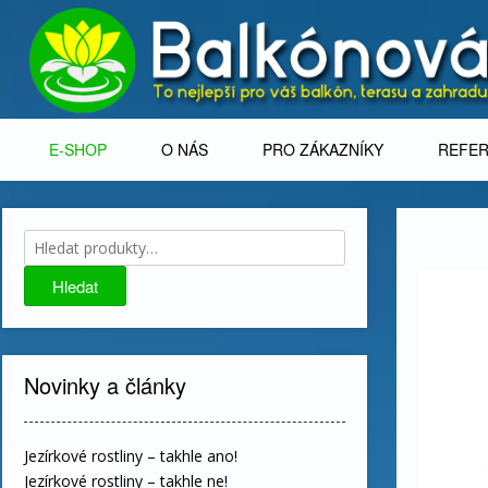
Skip
to
content
E-SHOP
O NÁS
PRO ZÁKAZNÍKY
REFE
Hledat:
Hledat
Novinky a články
Jezírkové rostliny – takhle ano!
Jezírkové rostliny – takhle ne!