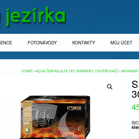
RENCE
FOTONÁVODY
KONTAKTY
MŮJ ÚČET
DOMŮ
/
AQUA ČERPADLA,FILTRY,SKIMMERY, ODPĚŇOVAČE
/
AKVARIJNÍ
S
3
4
SIC
sla