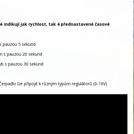
é indikují jak rychlost, tak 4 přednastavené časové
 s pauzou 5 sekund
n s pauzou 20 sekund
b s pauzou 30 sekund
padlo lze připojit k různým typům regulátorů (0-10V)