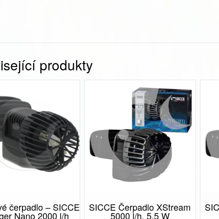
sející produkty
é čerpadlo – SICCE
SICCE Čerpadlo XStream
SIC
ger Nano 2000 l/h
5000 l/h, 5,5 W