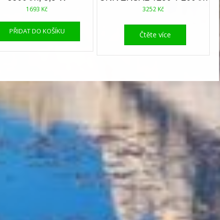
1693
Kč
3252
Kč
PŘIDAT DO KOŠÍKU
Čtěte více