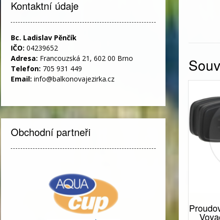
Kontaktní údaje
Bc. Ladislav Pěnčík
IČO:
04239652
Adresa:
Francouzská 21, 602 00 Brno
Souvi
Telefon:
705 931 449
Email:
info@balkonovajezirka.cz
Obchodní partneři
Proudov
Voya