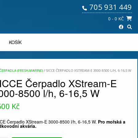
705 931 449
0
- 0 KČ
KOŠÍK
 ČERPADLA (FRESH,MARINE)
/ SICCE ČERPADLO XSTREAM-E 3000-8500 L/H, 6-16,5 W
ICCE Čerpadlo XStream-E
000-8500 l/h, 6-16,5 W
500
Kč
CE Čerpadlo XStream-E 3000-8500 l/h, 6-16,5 W.
Pro mořská a
dkovodní akvária.