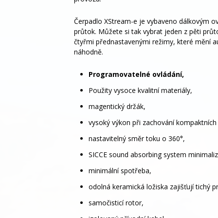
Čerpadlo XStream-e je vybaveno dálkovým ovl
průtok. Můžete si tak vybrat jeden z pěti prů
čtyřmi přednastavenými režimy, které mění au
náhodně.
Programovatelné ovládání,
Použity vysoce kvalitní materiály,
magentický držák,
vysoký výkon při zachování kompaktních
nastavitelný směr toku o 360°,
SICCE sound absorbing system minimalizuj
minimální spotřeba,
odolná keramická ložiska zajišťují tichý 
samočisticí rotor,