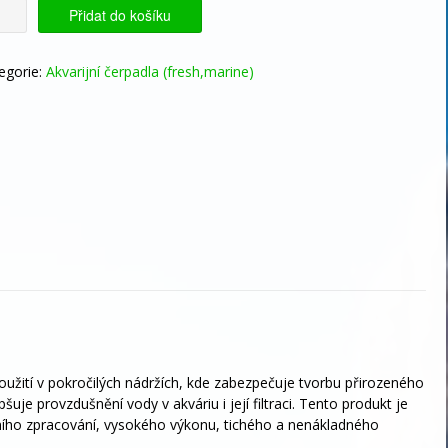
CE
Přidat do košíku
padlo
ream-
egorie:
Akvarijní čerpadla (fresh,marine)
0-
0
5
žství
oužití v pokročilých nádržích, kde zabezpečuje tvorbu přirozeného
šuje provzdušnění vody v akváriu i její filtraci. Tento produkt je
ího zpracování, vysokého výkonu, tichého a nenákladného