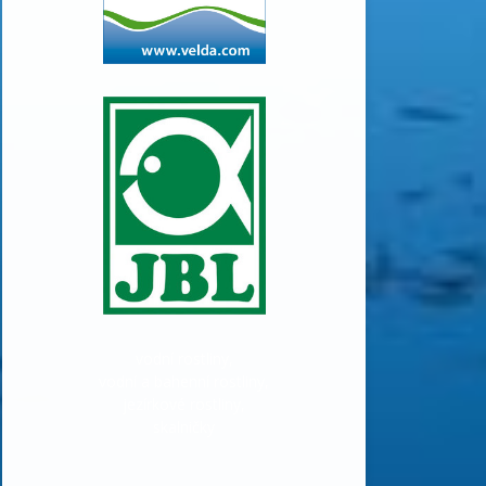
vodní rostliny,
vodní a bahenní rostliny,
jezírkové rostliny,
skalničky