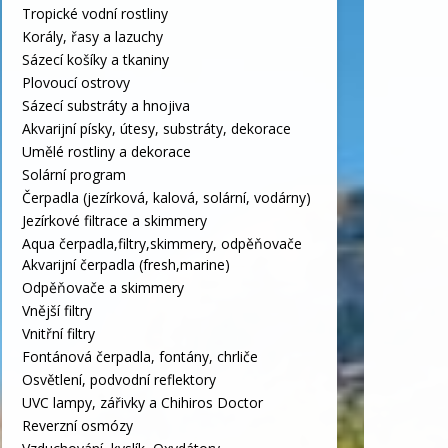
Tropické vodní rostliny
Korály, řasy a lazuchy
Sázecí košíky a tkaniny
Plovoucí ostrovy
Sázecí substráty a hnojiva
Akvarijní písky, útesy, substráty, dekorace
Umělé rostliny a dekorace
Solární program
Čerpadla (jezírková, kalová, solární, vodárny)
Jezírkové filtrace a skimmery
Aqua čerpadla,filtry,skimmery, odpěňovače
Akvarijní čerpadla (fresh,marine)
Odpěňovače a skimmery
Vnější filtry
Vnitřní filtry
Fontánová čerpadla, fontány, chrliče
Osvětlení, podvodní reflektory
UVC lampy, zářivky a Chihiros Doctor
Reverzní osmózy