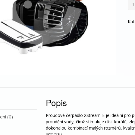
SIC
Čer
XSt
E
Kat
300
850
l/h,
6-
16,
W
mno
Popis
Proudové čerpadlo XStream-E je ideální pro p
ní (0)
proudění vody, čímž stimuluje růst korálů, zlep
dokonalou kombinací malých rozměrů, kvalitn
provozu.