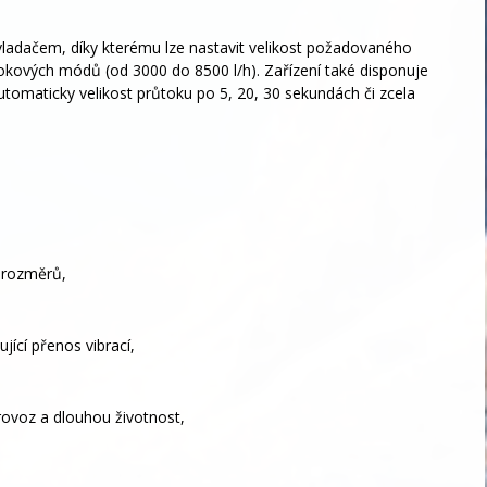
adačem, díky kterému lze nastavit velikost požadovaného
tokových módů (od 3000 do 8500 l/h). Zařízení také disponuje
tomaticky velikost průtoku po 5, 20, 30 sekundách či zcela
 rozměrů,
ící přenos vibrací,
provoz a dlouhou životnost,