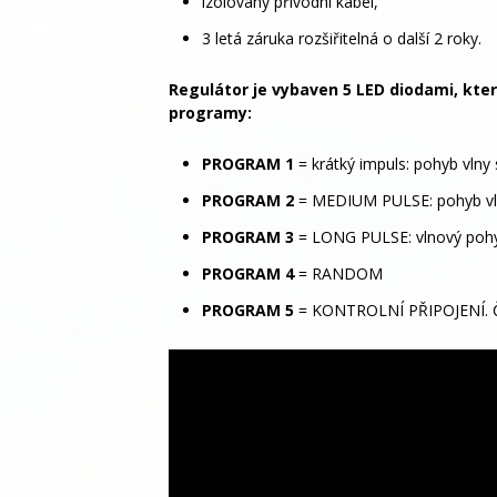
izolovaný přívodní kabel,
3 letá záruka rozšiřitelná o další 2 roky.
Regulátor je vybaven 5 LED diodami, kter
programy:
PROGRAM 1
= krátký impuls: pohyb vlny
PROGRAM 2
= MEDIUM PULSE: pohyb vl
PROGRAM 3
= LONG PULSE: vlnový pohy
PROGRAM 4
= RANDOM
PROGRAM 5
= KONTROLNÍ PŘIPOJENÍ. Čer