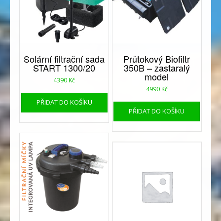
Solární filtrační sada
Průtokový Biofiltr
START 1300/20
350B – zastaralý
model
4390
Kč
4990
Kč
PŘIDAT DO KOŠÍKU
PŘIDAT DO KOŠÍKU