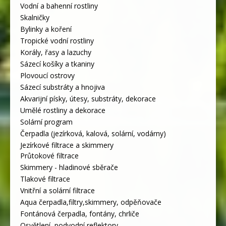
Vodní a bahenní rostliny
Skalničky
Bylinky a koření
Tropické vodní rostliny
Korály, řasy a lazuchy
Sázecí košíky a tkaniny
Plovoucí ostrovy
Sázecí substráty a hnojiva
Akvarijní písky, útesy, substráty, dekorace
Umělé rostliny a dekorace
Solární program
Čerpadla (jezírková, kalová, solární, vodárny)
Jezírkové filtrace a skimmery
Průtokové filtrace
Skimmery - hladinové sběrače
Tlakové filtrace
Vnitřní a solární filtrace
Aqua čerpadla,filtry,skimmery, odpěňovače
Fontánová čerpadla, fontány, chrliče
Osvětlení, podvodní reflektory