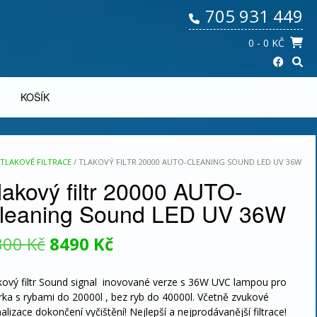
705 931 449
0
- 0 KČ
KOŠÍK
TLAKOVÉ FILTRACE
/ TLAKOVÝ FILTR 20000 AUTO-CLEANING SOUND LED UV 36W
lakový filtr 20000 AUTO-
leaning Sound LED UV 36W
Původní
Aktuální
800
Kč
8490
Kč
cena
cena
kový filtr Sound signal inovované verze s 36W UVC lampou pro
byla:
je:
írka s rybami do 20000l , bez ryb do 40000l. Včetně zvukové
nalizace dokončení vyčištění! Nejlepší a nejprodávanější filtrace!