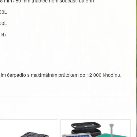
8 mm / 50 mm (hadice není součástí balení)
00L
00L
l/h
osím čerpadlo s maximálním průtokem do 12 000 l/hodinu.