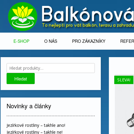
Skip
to
content
E-SHOP
O NÁS
PRO ZÁKAZNÍKY
REFE
Hledat:
Hledat
SLEVA!
Novinky a články
Jezírkové rostliny – takhle ano!
Jezírkové rostliny – takhle ne!