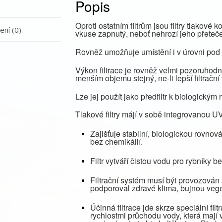
Popis
Oproti ostatním filtrům jsou filtry tlakové
ní (0)
vkuse zapnutý, neboť nehrozí jeho přeteče
Rovněž umožňuje umístění i v úrovni pod 
Výkon filtrace je rovněž velmi pozoruhodn
menším objemu stejný, ne-li lepší filtrační
Lze jej použít jako předfiltr k biologickým n
Tlakové filtry májí v sobě integrovanou UV
Zajišťuje stabilní, biologickou rovnov
bez chemikálií.
Filtr vytváří čistou vodu pro rybníky 
Filtrační systém musí být provozován
podporoval zdravé klima, bujnou vege
Účinná filtrace jde skrze speciální fil
rychlostmi průchodu vody, která mají v