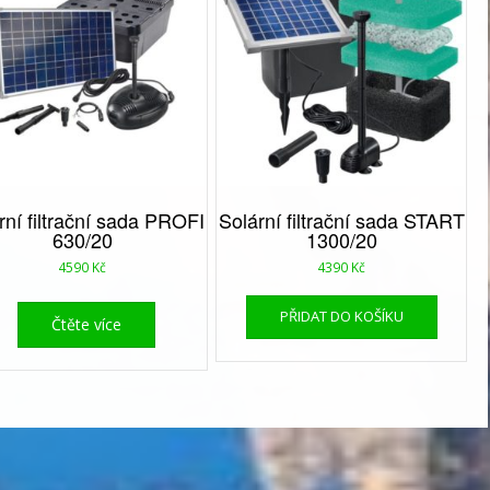
rní filtrační sada PROFI
Solární filtrační sada START
630/20
1300/20
4590
Kč
4390
Kč
PŘIDAT DO KOŠÍKU
Čtěte více