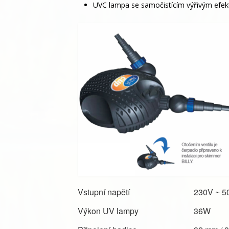
UVC lampa se samočistícím výřivým efek
Vstupní napětí
230V ~ 5
Výkon UV lampy
36W