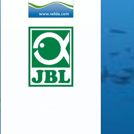
vodní rostliny,
vodní a bahenní rostliny,
jezírkové rostliny,
skalničky