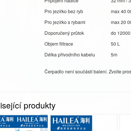
Připojení hadice
32 mm / 3
Pro jezírko bez ryb
max 40 0
Pro jezírko s rybami
max 20 0
Doporučený průtok
do 12000 
Objem filtrace
50 L
Délka přívodního kabelu
5m
Čerpadlo není součástí balení. Zvolte pr
sející produkty