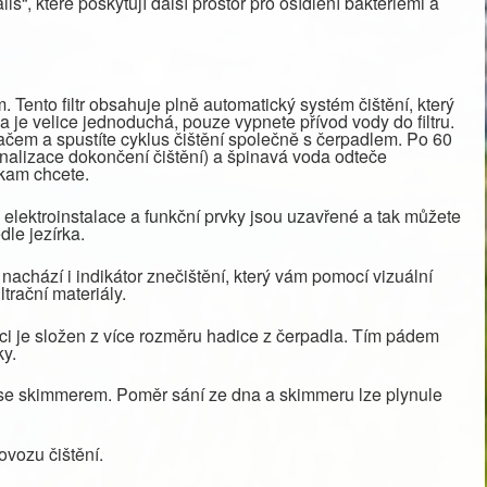
lls“, které poskytují další prostor pro osídlení bakteriemi a
. Tento filtr obsahuje plně automatický systém čištění, který
a je velice jednoduchá, pouze vypnete přívod vody do filtru.
čem a spustíte cyklus čištění společně s čerpadlem. Po 60
ignalizace dokončení čištění) a špinavá voda odteče
 kam chcete.
lektroinstalace a funkční prvky jsou uzavřené a tak můžete
dle jezírka.
e nachází i indikátor znečištění, který vám pomocí vizuální
iltrační materiály.
ici je složen z více rozměru hadice z čerpadla. Tím pádem
ky.
se skimmerem. Poměr sání ze dna a skimmeru lze plynule
vozu čištění.