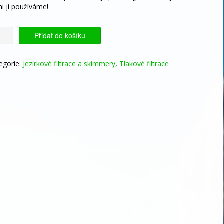
9800 Kč.
8490 Kč.
i ji používáme!
kový
Přidat do košíku
00
TO-
egorie:
Jezírkové filtrace a skimmery
,
Tlakové filtrace
aning
nd
D
W
žství