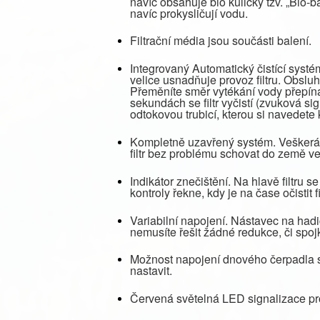
navíc obsahuje bio kuličky tzv. „Bio-ba
navíc prokysličují vodu.
Filtrační média jsou součásti balení.
Integrovaný Automatický čistící systém
velice usnadňuje provoz filtru. Obsluh
Přeměníte směr vytékání vody přepína
sekundách se filtr vyčistí (zvuková s
odtokovou trubicí, kterou si navedete
Kompletně uzavřený systém. Veškerá e
filtr bez problému schovat do země ve
Indikátor znečištění. Na hlavě filtru s
kontroly řekne, kdy je na čase očistit f
Variabilní napojení. Nástavec na had
nemusíte řešit žádné redukce, či spoj
Možnost napojení dnového čerpadla 
nastavit.
Červená světelná LED signalizace pro