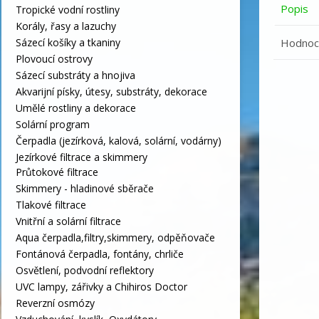
Popis
Tropické vodní rostliny
Korály, řasy a lazuchy
Hodnoce
Sázecí košíky a tkaniny
Plovoucí ostrovy
Sázecí substráty a hnojiva
Akvarijní písky, útesy, substráty, dekorace
Umělé rostliny a dekorace
Solární program
Čerpadla (jezírková, kalová, solární, vodárny)
Jezírkové filtrace a skimmery
Průtokové filtrace
Skimmery - hladinové sběrače
Tlakové filtrace
Vnitřní a solární filtrace
Aqua čerpadla,filtry,skimmery, odpěňovače
Fontánová čerpadla, fontány, chrliče
Osvětlení, podvodní reflektory
UVC lampy, zářivky a Chihiros Doctor
Reverzní osmózy