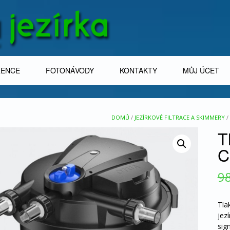
RENCE
FOTONÁVODY
KONTAKTY
MŮJ ÚČET
DOMŮ
/
JEZÍRKOVÉ FILTRACE A SKIMMERY
/
T
C
9
Tla
jez
sig