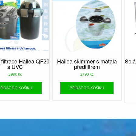
 filtrace Hailea QF20
Hailea skimmer s matala
Solá
s UVC
předfiltrem
3990
Kč
2790
Kč
PŘIDAT DO KOŠÍKU
PŘIDAT DO KOŠÍKU