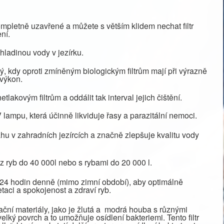
 kompletně uzavřené a můžete s větším klidem nechat filtr
ní.
hladinou vody v jezírku.
ý, kdy oproti zmíněným biologickým filtrům mají při výrazně
 výkon.
etlakovým filtrům a oddálit tak interval jejich čištění.
 lampu, která účinně likviduje řasy a parazitální nemoci.
áhu v zahradních jezírcích a značně zlepšuje kvalitu vody
bez ryb do 40 000l nebo s rybami do 20 000 l.
 24 hodin denně (mimo zimní období), aby optimálně
taci a spokojenost a zdraví ryb.
trační materiály, jako je žlutá a modrá houba s různými
elký povrch a to umožňuje osídlení bakteriemi. Tento filtr