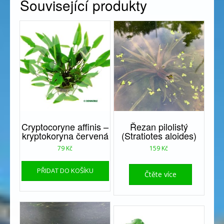
Související produkty
Cryptocoryne affinis –
Řezan pilolistý
kryptokoryna červená
(Stratiotes aloides)
79
Kč
159
Kč
PŘIDAT DO KOŠÍKU
Čtěte více