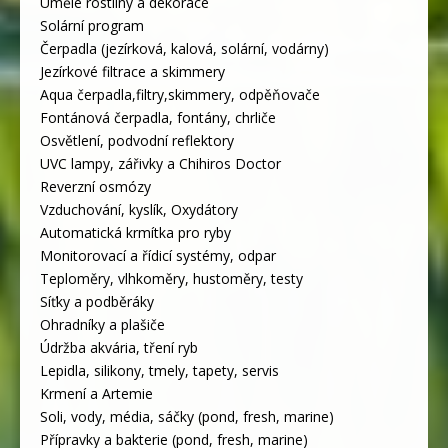
Umělé rostliny a dekorace
Solární program
Čerpadla (jezírková, kalová, solární, vodárny)
Jezírkové filtrace a skimmery
Aqua čerpadla,filtry,skimmery, odpěňovače
Fontánová čerpadla, fontány, chrliče
Osvětlení, podvodní reflektory
UVC lampy, zářivky a Chihiros Doctor
Reverzní osmózy
Vzduchování, kyslík, Oxydátory
Automatická krmítka pro ryby
Monitorovací a řídicí systémy, odpar
Teploměry, vlhkoměry, hustoměry, testy
Síťky a podběráky
Ohradníky a plašiče
Údržba akvária, tření ryb
Lepidla, silikony, tmely, tapety, servis
Krmení a Artemie
Soli, vody, média, sáčky (pond, fresh, marine)
Přípravky a bakterie (pond, fresh, marine)