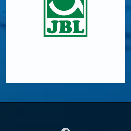
vodní rostliny,
vodní a bahenní rostliny,
jezírkové rostliny,
skalničky