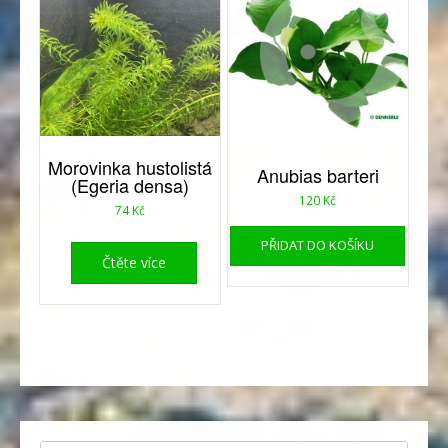
Morovinka hustolistá
Anubias barteri
(Egeria densa)
120
Kč
74
Kč
PŘIDAT DO KOŠÍKU
Čtěte více