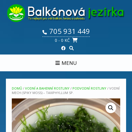
Skip
to
content
705 931 449
0
- 0 KČ
MENU
DOMŮ
/
VODNÍ A BAHENNÍ ROSTLINY
/
PODVODNÍ ROSTLINY
/ VODNÍ
MECH (SPIKY MOSS) – TAXIPHYLLUM SP.