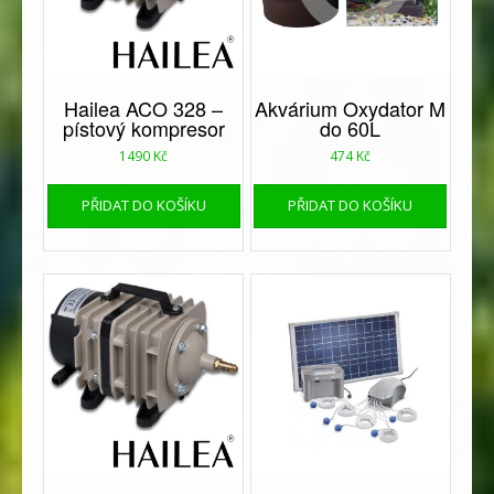
Hailea ACO 328 –
Akvárium Oxydator M
pístový kompresor
do 60L
1490
Kč
474
Kč
PŘIDAT DO KOŠÍKU
PŘIDAT DO KOŠÍKU