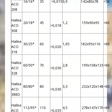
16/16*
35
>0,015
0,9
142x80x78
<50
ACO
208
Hailea
20/18*
45
1,2
159x90x95
<60
ACO
>0,018
308
Hailea
30/25*
60
1,65
182x95x116
<60
ACO
>0,020
318
Hailea
60/50*
70
2,8
199x108x133
<60
ACO
>0,030
328
Hailea
80/80*
80
3,3
232x120x148
<60
ACO
>0,030
388D
Hailea
112/95*
110
4,5
278x147x170
<69
ACO
>0,035