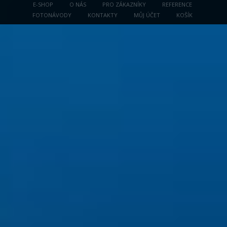
E-SHOP
O NÁS
PRO ZÁKAZNÍKY
REFERENCE
FOTONÁVODY
KONTAKTY
MŮJ ÚČET
KOŠÍK