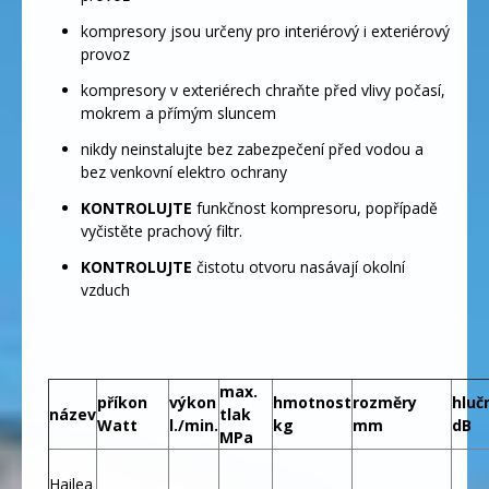
kompresory jsou určeny pro interiérový i exteriérový
provoz
kompresory v exteriérech chraňte před vlivy počasí,
mokrem a přímým sluncem
nikdy neinstalujte bez zabezpečení před vodou a
bez venkovní elektro ochrany
KONTROLUJTE
funkčnost kompresoru, popřípadě
vyčistěte prachový filtr.
KONTROLUJTE
čistotu otvoru nasávají okolní
vzduch
max.
příkon
výkon
hmotnost
rozměry
hluč
název
tlak
Watt
l./min.
kg
mm
dB
MPa
Hailea