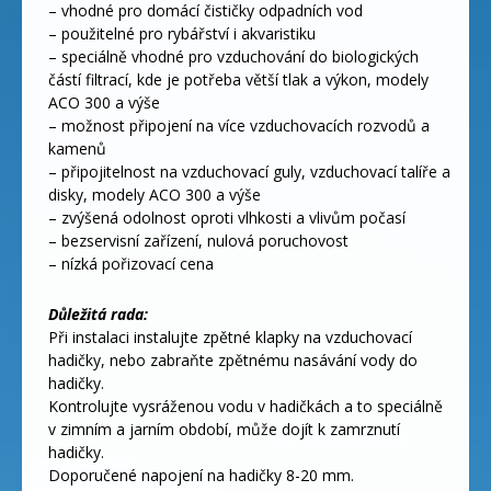
– vhodné pro domácí čističky odpadních vod
– použitelné pro rybářství i akvaristiku
– speciálně vhodné pro vzduchování do biologických
částí filtrací, kde je potřeba větší tlak a výkon, modely
ACO 300 a výše
– možnost připojení na více vzduchovacích rozvodů a
kamenů
– připojitelnost na vzduchovací guly, vzduchovací talíře a
disky, modely ACO 300 a výše
– zvýšená odolnost oproti vlhkosti a vlivům počasí
– bezservisní zařízení, nulová poruchovost
– nízká pořizovací cena
Důležitá rada:
Při instalaci instalujte zpětné klapky na vzduchovací
hadičky, nebo zabraňte zpětnému nasávání vody do
hadičky.
Kontrolujte vysráženou vodu v hadičkách a to speciálně
v zimním a jarním období, může dojít k zamrznutí
hadičky.
Doporučené napojení na hadičky 8-20 mm.