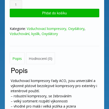
Hailea
ACO
308
Přidat do košíku
-
pístový
kompresor
Kategorie:
Vzduchovací kompresory, Oxydátory
,
množství
Vzduchování, kyslík, Oxydátory
Popis
Hodnocení (0)
Popis
Vzduchovací kompresory řady ACO, jsou univerzální a
výkonné pístové bezolejové kompresory pro exteriéry i
interiérové použití.
– robustní kompresory, se žebrováním
– velký sortiment rozpětí výkonnosti
– vhodné pro malá i velká jezírka a jezera