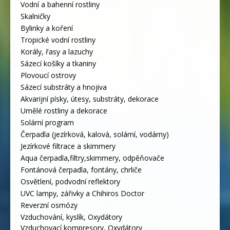
Vodní a bahenní rostliny
Skalničky
Bylinky a koření
Tropické vodní rostliny
Korály, řasy a lazuchy
Sázecí košíky a tkaniny
Plovoucí ostrovy
Sázecí substráty a hnojiva
Akvarijní písky, útesy, substráty, dekorace
Umělé rostliny a dekorace
Solární program
Čerpadla (jezírková, kalová, solární, vodárny)
Jezírkové filtrace a skimmery
Aqua čerpadla,filtry,skimmery, odpěňovače
Fontánová čerpadla, fontány, chrliče
Osvětlení, podvodní reflektory
UVC lampy, zářivky a Chihiros Doctor
Reverzní osmózy
Vzduchování, kyslík, Oxydátory
Vzduchovací kompresory, Oxydátory