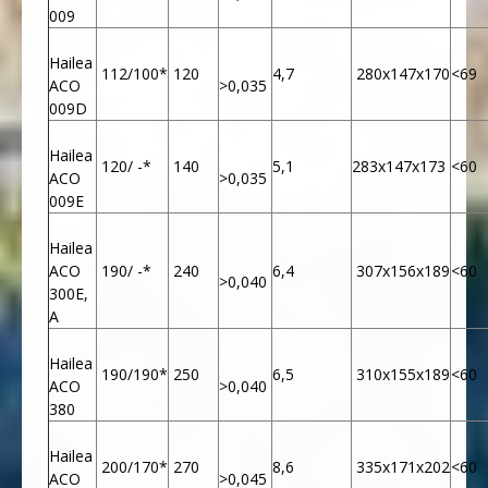
009
Hailea
112/100*
120
4,7
280x147x170
<69
ACO
>0,035
009D
Hailea
120/ -*
140
5,1
283x147x173
<60
ACO
>0,035
009E
Hailea
ACO
190/ -*
240
6,4
307x156x189
<60
>0,040
300E,
A
Hailea
190/190*
250
6,5
310x155x189
<60
ACO
>0,040
380
Hailea
200/170*
270
8,6
335x171x202
<60
ACO
>0,045