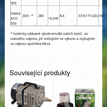
450
Hailea
200/ -*
280
8,6
337x171x202
<60
ACO
>0,045
500
* hodnoty udávané výrobcem/dle našich testů za
nulového odporu, při snižujícím se výkonu a zvyšujícím
se odporu spotřeba klesá
Související produkty