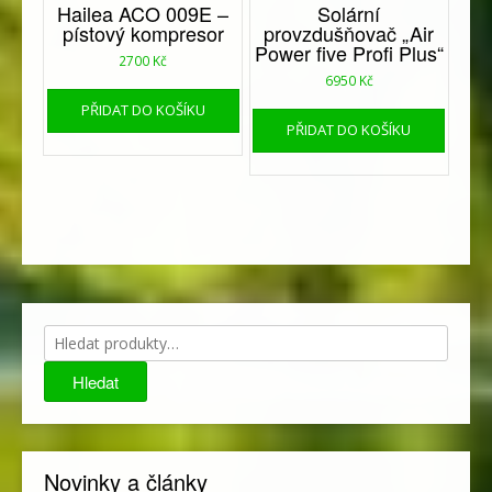
Hailea ACO 009E –
Solární
pístový kompresor
provzdušňovač „Air
Power five Profi Plus“
2700
Kč
6950
Kč
PŘIDAT DO KOŠÍKU
PŘIDAT DO KOŠÍKU
Hledat:
Hledat
Novinky a články