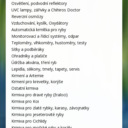
Osvětlení, podvodní reflektory
UVC lampy, zářivky a Chihiros Doctor
Reverzní osmózy
Vzduchování, kyslík, Oxydátory
Automatická krmítka pro ryby
Monitorovací a řídicí systémy, odpar
Teploměry, vlhkoměry, hustoměry, testy
Síťky a podběráky
Ohradníky a plašiče
Údržba akvária, tření ryb
Lepidla, silikony, tmely, tapety, servis
Krmení a Artemie
Krmení pro krevetky, korýše
Ostatní krmiva
Krmiva pro dravé ryby (žraloci)
Krmiva pro Koi
Krmiva pro zlaté rybky, karasy, závojnatky
Krmiva pro jeseterovité ryby
Krmiva pro Cichlidy
Krmiva pro mořské ryby a korály