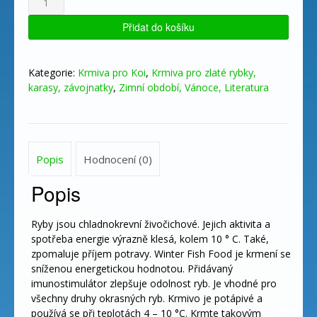
krmivo
2500ml
Přidat do košíku
-
Winter
fish
Kategorie:
Krmiva pro Koi
,
Krmiva pro zlaté rybky,
food
karasy, závojnatky
,
Zimní období, Vánoce, Literatura
množství
Popis
Hodnocení (0)
Popis
Ryby jsou chladnokrevní živočichové. Jejich aktivita a
spotřeba energie výrazně klesá, kolem 10 ° C. Také,
zpomaluje příjem potravy. Winter Fish Food je krmení se
sníženou energetickou hodnotou. Přidávaný
imunostimulátor zlepšuje odolnost ryb. Je vhodné pro
všechny druhy okrasných ryb. Krmivo je potápivé a
používá se při teplotách 4 – 10 °C. Krmte takovým