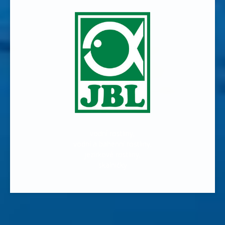
vodní rostliny,
vodní a bahenní rostliny,
jezírkové rostliny,
skalničky