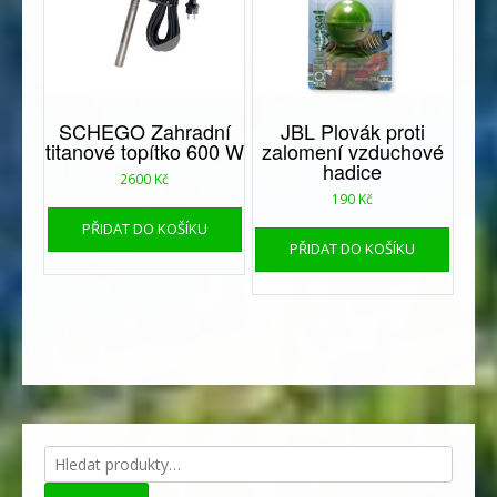
SCHEGO Zahradní
JBL Plovák proti
titanové topítko 600 W
zalomení vzduchové
hadice
2600
Kč
190
Kč
PŘIDAT DO KOŠÍKU
PŘIDAT DO KOŠÍKU
Hledat: