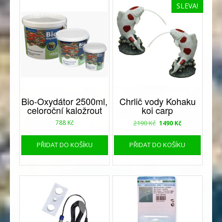
SLEVA!
Bio-Oxydátor 2500ml,
Chrlič vody Kohaku
celoroční kaložrout
koi carp
Původní
Aktuální
788
Kč
2190
Kč
1490
Kč
cena
cena
byla:
je:
PŘIDAT DO KOŠÍKU
PŘIDAT DO KOŠÍKU
2190 Kč.
1490 Kč.