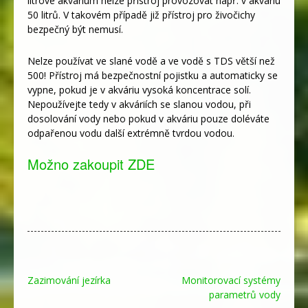
litrové akvárium nelze přístroj provozovat např. v akváriu
50 litrů. V takovém případě již přístroj pro živočichy
bezpečný být nemusí.
Nelze používat ve slané vodě a ve vodě s TDS větší než
500! Přístroj má bezpečnostní pojistku a automaticky se
vypne, pokud je v akváriu vysoká koncentrace solí.
Nepoužívejte tedy v akváriích se slanou vodou, při
dosolování vody nebo pokud v akváriu pouze doléváte
odpařenou vodu další extrémně tvrdou vodou.
Možno zakoupit ZDE
Navigace
Zazimování jezírka
Monitorovací systémy
pro
parametrů vody