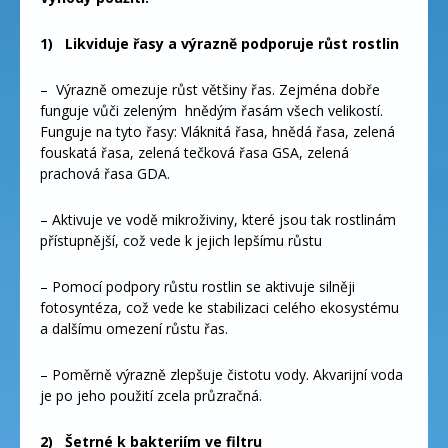
1)
Likviduje řasy a výrazně podporuje růst rostlin
– Výrazně omezuje růst většiny řas. Zejména dobře
funguje vůči zeleným hnědým řasám všech velikostí.
Funguje na tyto řasy: Vláknitá řasa, hnědá řasa, zelená
fouskatá řasa, zelená tečková řasa GSA, zelená
prachová řasa GDA.
– Aktivuje ve vodě mikroživiny, které jsou tak rostlinám
přístupnější, což vede k jejich lepšímu růstu
– Pomocí podpory růstu rostlin se aktivuje silněji
fotosyntéza, což vede ke stabilizaci celého ekosystému
a dalšímu omezení růstu řas.
– Poměrně výrazně zlepšuje čistotu vody. Akvarijní voda
je po jeho použití zcela průzračná.
2)
Šetrné k bakteriím ve filtru