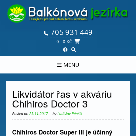
Skip
to
content
705 931 449
0
- 0 KČ
MENU
Likvidátor řas v akváriu
Chihiros Doctor 3
Posted on
23.11.2017
by
Ladislav Pěnčík
Chihiros Doctor Super III je účinný