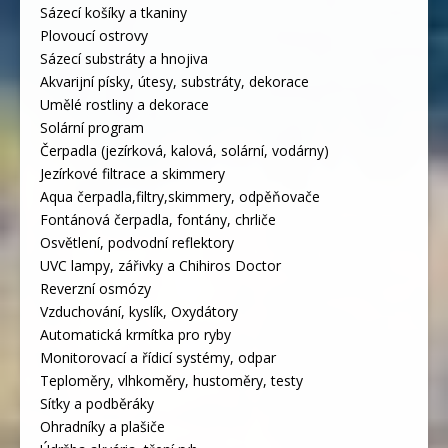
Sázecí košíky a tkaniny
Plovoucí ostrovy
Sázecí substráty a hnojiva
Akvarijní písky, útesy, substráty, dekorace
Umělé rostliny a dekorace
Solární program
Čerpadla (jezírková, kalová, solární, vodárny)
Jezírkové filtrace a skimmery
Aqua čerpadla,filtry,skimmery, odpěňovače
Fontánová čerpadla, fontány, chrliče
Osvětlení, podvodní reflektory
UVC lampy, zářivky a Chihiros Doctor
Reverzní osmózy
Vzduchování, kyslík, Oxydátory
Automatická krmítka pro ryby
Monitorovací a řídicí systémy, odpar
Teploměry, vlhkoměry, hustoměry, testy
Síťky a podběráky
Ohradníky a plašiče