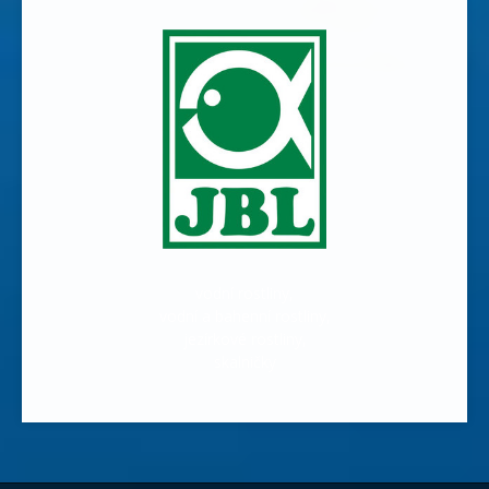
vodní rostliny,
vodní a bahenní rostliny,
jezírkové rostliny,
skalničky