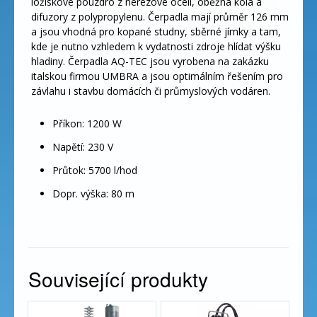
ložiskové pouzdro z nerezové oceli, oběžná kola a
difuzory z polypropylenu. Čerpadla mají průměr 126 mm
a jsou vhodná pro kopané studny, sběrné jímky a tam,
kde je nutno vzhledem k vydatnosti zdroje hlídat výšku
hladiny. Čerpadla AQ-TEC jsou vyrobena na zakázku
italskou firmou UMBRA a jsou optimálním řešením pro
závlahu i stavbu domácích či průmyslových vodáren.
Příkon: 1200 W
Napětí: 230 V
Průtok: 5700 l/hod
Dopr. výška: 80 m
Související produkty