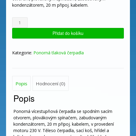
kondenzátorem, 20 m připoj. kabelem.
5"
AQ-
TEC
Přidat do košíku
80/79
AUT
množství
Kategorie:
Ponorná tlaková čerpadla
Popis
Hodnocení (0)
Popis
Ponorná vícestupňová čerpadla se spodním sacím
otvorem, plovákovým spínačem, zabudovaným
kondenzátorem, 20 m připoj. kabelem, v provedení
motoru 230 V. Těleso čerpadla, sací koš, hřídel a