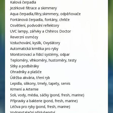
Kalová čerpadla
Jezírkové filtrace a skimmery
Aqua čerpadla,filtry,skimmery, odpěňovače
Fontánová čerpadla, fontány, chrliče
Osvětlení, podvodní reflektory
UVC lampy, zářivky a Chihiros Doctor
Reverzní osmózy
Vzduchování, kyslík, Oxydátory
Automatická krmítka pro ryby
Monitorovací a řídicí systémy, odpar
Teploměry, vlhkoměry, hustoměry, testy
Síťky a podběráky
Ohradníky a plašiče
Údržba akvária, tření ryb
Lepidla, silikony, tmely, tapety, servis
Krmení a Artemie
Soli, vody, média, sáčky (pond, fresh, marine)
Přípravky a bakterie (pond, fresh, marine)
Léčiva pro ryby (pond, fresh, marine)
Vodoinstalační příslušenství