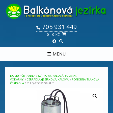
Skip
to
content
705 931 449
0
- 0 KČ
MENU
DOMŮ
/
ČERPADLA (JEZÍRKOVÁ, KALOVÁ, SOLÁRNÍ,
VODÁRNY)
/
ČERPADLA (JEZÍRKOVÁ, KALOVÁ)
/
PONORNÁ TLAKOVÁ
ČERPADLA
/ 5″ AQ-TEC 80/79 AUT