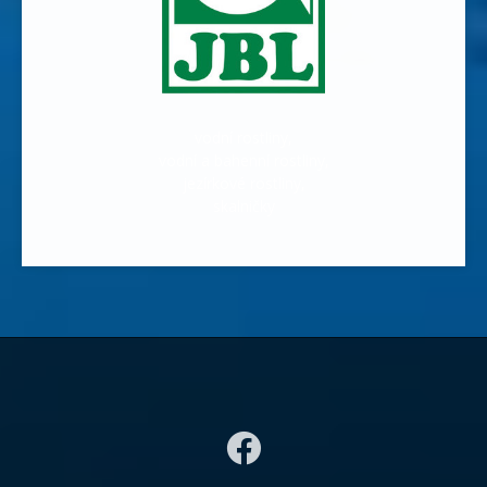
vodní rostliny,
vodní a bahenní rostliny,
jezírkové rostliny,
skalničky