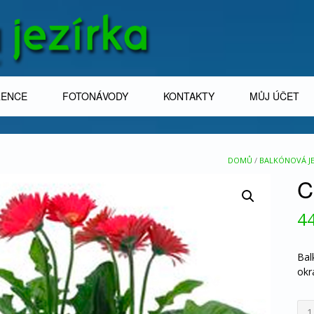
RENCE
FOTONÁVODY
KONTAKTY
MŮJ ÚČET
DOMŮ
/
BALKÓNOVÁ JE
C
4
Bal
okr
Col