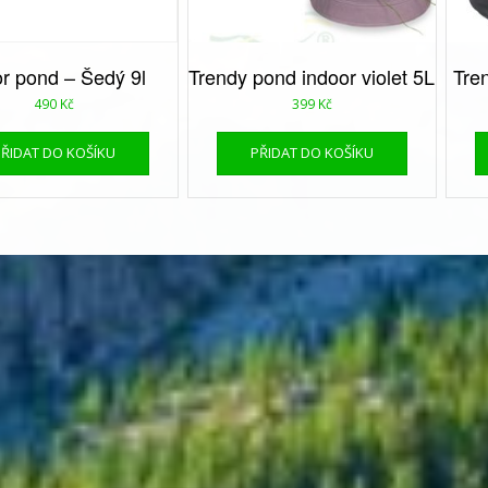
r pond – Šedý 9l
Trendy pond indoor violet 5L
Tre
490
Kč
399
Kč
PŘIDAT DO KOŠÍKU
PŘIDAT DO KOŠÍKU