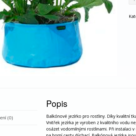
pon
-
Mod
Kat
9l
mno
Popis
Balkónové jezírko pro rostliny. Díky kvalitní tka
ní (0)
Vnitřek jezírka je vyroben z kvalitního vodu n
osázet vodomilnými rostlinami. Při instalaci 
na horní cesty dýchací. Balkónová jezírka jso