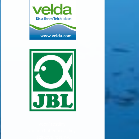
vodní rostliny,
vodní a bahenní rostliny,
jezírkové rostliny,