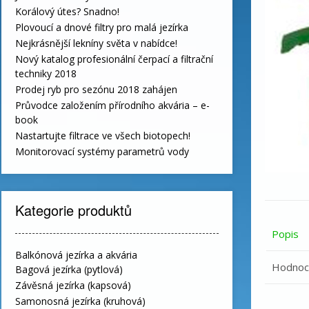
Korálový útes? Snadno!
Plovoucí a dnové filtry pro malá jezírka
Nejkrásnější lekníny světa v nabídce!
Nový katalog profesionální čerpací a filtrační
techniky 2018
Prodej ryb pro sezónu 2018 zahájen
Průvodce založením přírodního akvária – e-
book
Nastartujte filtrace ve všech biotopech!
Monitorovací systémy parametrů vody
Kategorie produktů
Popis
Balkónová jezírka a akvária
Hodnoce
Bagová jezírka (pytlová)
Závěsná jezírka (kapsová)
Samonosná jezírka (kruhová)