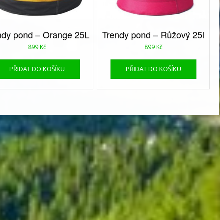
ndy pond – Orange 25L
Trendy pond – Růžový 25l
899
Kč
899
Kč
PŘIDAT DO KOŠÍKU
PŘIDAT DO KOŠÍKU