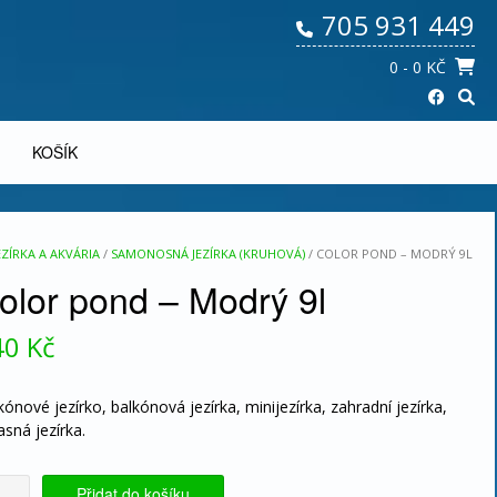
705 931 449
0
- 0 KČ
KOŠÍK
ZÍRKA A AKVÁRIA
/
SAMONOSNÁ JEZÍRKA (KRUHOVÁ)
/ COLOR POND – MODRÝ 9L
olor pond – Modrý 9l
40
Kč
kónové jezírko, balkónová jezírka, minijezírka, zahradní jezírka,
asná jezírka.
or
Přidat do košíku