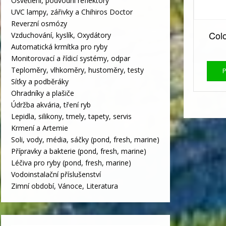
Osvětlení, podvodní reflektory
UVC lampy, zářivky a Chihiros Doctor
Reverzní osmózy
Colo
Vzduchování, kyslík, Oxydátory
Automatická krmítka pro ryby
Monitorovací a řídicí systémy, odpar
Teploměry, vlhkoměry, hustoměry, testy
Síťky a podběráky
Ohradníky a plašiče
Údržba akvária, tření ryb
Lepidla, silikony, tmely, tapety, servis
Krmení a Artemie
Soli, vody, média, sáčky (pond, fresh, marine)
Přípravky a bakterie (pond, fresh, marine)
Léčiva pro ryby (pond, fresh, marine)
Vodoinstalační příslušenství
Zimní období, Vánoce, Literatura