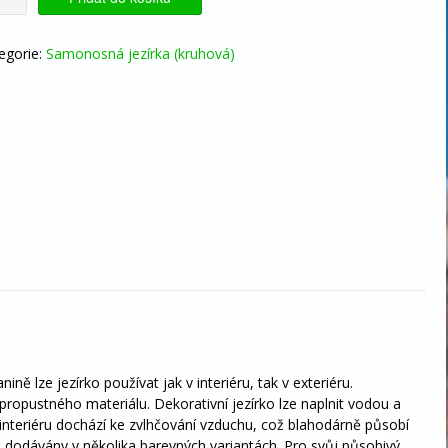
d
rý
egorie:
Samonosná jezírka (kruhová)
žství
nině lze jezírko používat jak v interiéru, tak v exteriéru.
epropustného materiálu. Dekorativní jezírko lze naplnit vodou a
v interiéru dochází ke zvlhčování vzduchu, což blahodárně působí
u dodávány v několika barevných variantách. Pro svůj působivý