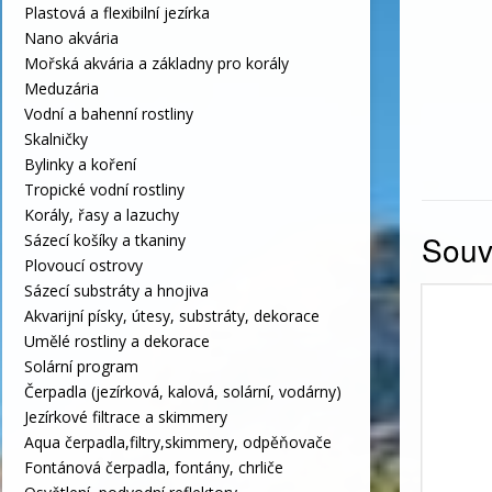
Plastová a flexibilní jezírka
Nano akvária
Mořská akvária a základny pro korály
Meduzária
Vodní a bahenní rostliny
Skalničky
Bylinky a koření
Tropické vodní rostliny
Korály, řasy a lazuchy
Souvi
Sázecí košíky a tkaniny
Plovoucí ostrovy
Sázecí substráty a hnojiva
Akvarijní písky, útesy, substráty, dekorace
Umělé rostliny a dekorace
Solární program
Čerpadla (jezírková, kalová, solární, vodárny)
Jezírkové filtrace a skimmery
Aqua čerpadla,filtry,skimmery, odpěňovače
Fontánová čerpadla, fontány, chrliče