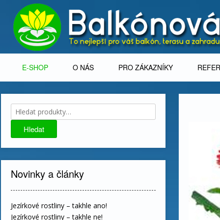
Skip
to
content
E-SHOP
O NÁS
PRO ZÁKAZNÍKY
REFE
Hledat:
Hledat
Novinky a články
Jezírkové rostliny – takhle ano!
Jezírkové rostliny – takhle ne!