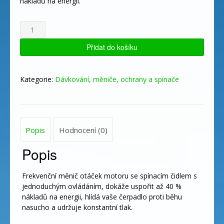
nákladů na energii.
Energy
2,2
množství
Přidat do košíku
Kategorie:
Dávkování, měniče, ochrany a spínače
Popis
Hodnocení (0)
Popis
Frekvenční měnič otáček motoru se spínacím čidlem s
jednoduchým ovládáním, dokáže uspořit až 40 %
nákladů na energii, hlídá vaše čerpadlo proti běhu
nasucho a udržuje konstantní tlak.