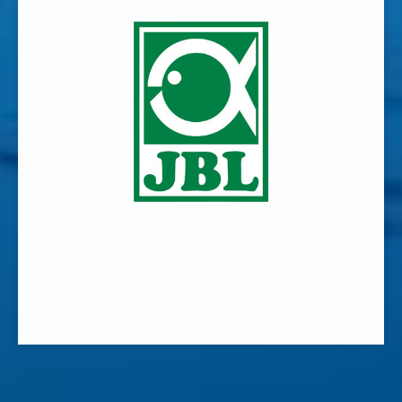
vodní rostliny,
vodní a bahenní rostliny,
jezírkové rostliny,
skalničky