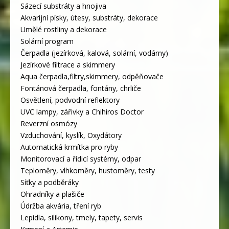
Sázecí substráty a hnojiva
Akvarijní písky, útesy, substráty, dekorace
Umělé rostliny a dekorace
Solární program
Čerpadla (jezírková, kalová, solární, vodárny)
Jezírkové filtrace a skimmery
Aqua čerpadla,filtry,skimmery, odpěňovače
Fontánová čerpadla, fontány, chrliče
Osvětlení, podvodní reflektory
UVC lampy, zářivky a Chihiros Doctor
Reverzní osmózy
Vzduchování, kyslík, Oxydátory
Automatická krmítka pro ryby
Monitorovací a řídicí systémy, odpar
Teploměry, vlhkoměry, hustoměry, testy
Síťky a podběráky
Ohradníky a plašiče
Údržba akvária, tření ryb
Lepidla, silikony, tmely, tapety, servis