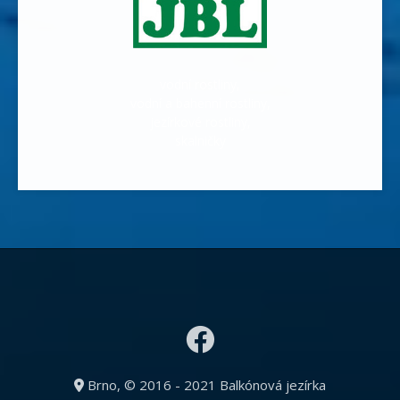
vodní rostliny,
vodní a bahenní rostliny,
jezírkové rostliny,
skalničky
Brno, © 2016 - 2021 Balkónová jezírka