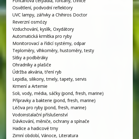
Fontánová čerpadla, fontány, chrliče
Osvětlení, podvodní reflektory
UVC lampy, zářivky a Chihiros Doctor
Reverzní osmózy
Vzduchování, kyslík, Oxydátory
Automatická krmítka pro ryby
Monitorovací a řídicí systémy, odpar
Teploměry, vlhkoměry, hustoměry, testy
Síťky a podběráky
Ohradníky a plašiče
Údržba akvária, tření ryb
Lepidla, silikony, tmely, tapety, servis
Krmení a Artemie
Soli, vody, média, sáčky (pond, fresh, marine)
Přípravky a bakterie (pond, fresh, marine)
Léčiva pro ryby (pond, fresh, marine)
Vodoinstalační příslušenství
Dávkování, měniče, ochrany a spínače
Hadice a hadicové trny
Zimní období, Vánoce, Literatura