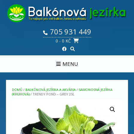
Skip
to
content
705 931 449
0
- 0 KČ
MENU
DOMŮ
/
BALKÓNOVÁ JEZÍRKA A AKVÁRIA
/
SAMONOSNÁ JEZÍRKA
(KRUHOVÁ)
/ TRENDY POND – GREY 25L