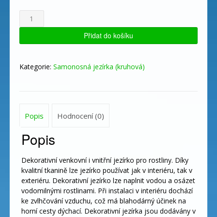
Trendy
pond
-
Přidat do košíku
Grey
25L
množství
Kategorie:
Samonosná jezírka (kruhová)
Popis
Hodnocení (0)
Popis
Dekorativní venkovní i vnitřní jezírko pro rostliny. Díky
kvalitní tkanině lze jezírko používat jak v interiéru, tak v
exteriéru. Dekorativní jezírko lze naplnit vodou a osázet
vodomilnými rostlinami. Při instalaci v interiéru dochází
ke zvlhčování vzduchu, což má blahodárný účinek na
horní cesty dýchací. Dekorativní jezírka jsou dodávány v