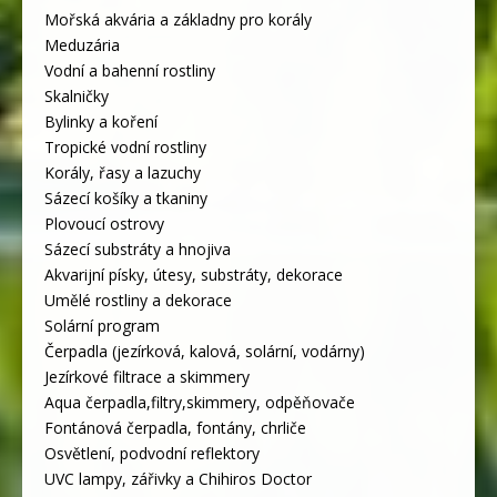
Mořská akvária a základny pro korály
Meduzária
Vodní a bahenní rostliny
Skalničky
Bylinky a koření
Tropické vodní rostliny
Korály, řasy a lazuchy
Sázecí košíky a tkaniny
Plovoucí ostrovy
Sázecí substráty a hnojiva
Akvarijní písky, útesy, substráty, dekorace
Umělé rostliny a dekorace
Solární program
Čerpadla (jezírková, kalová, solární, vodárny)
Jezírkové filtrace a skimmery
Aqua čerpadla,filtry,skimmery, odpěňovače
Fontánová čerpadla, fontány, chrliče
Osvětlení, podvodní reflektory
UVC lampy, zářivky a Chihiros Doctor