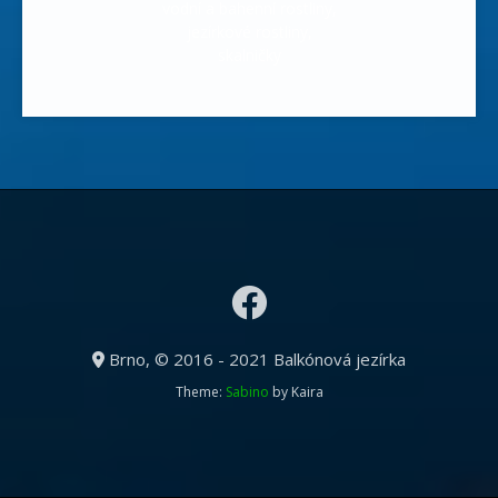
vodní a bahenní rostliny,
jezírkové rostliny,
skalničky
Brno, © 2016 - 2021 Balkónová jezírka
Theme:
Sabino
by Kaira