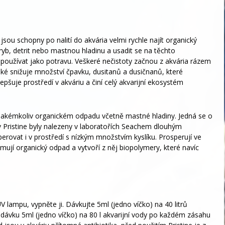
é jsou schopny po nalití do akvária velmi rychle najít organický
yb, detrit nebo mastnou hladinu a usadit se na těchto
používat jako potravu. Veškeré nečistoty začnou z akvária rázem
aké snižuje množství čpavku, dusitanů a dusičnanů, které
epšuje prostředí v akváriu a činí celý akvarijní ekosystém
a jakémkoliv organickém odpadu včetně mastné hladiny. Jedná se o
ie v Pristine byly nalezeny v laboratořích Seachem dlouhým
rovat i v prostředí s nízkým množstvím kyslíku. Prosperují ve
umují organický odpad a vytvoří z něj biopolymery, které navíc
 lampu, vypněte ji. Dávkujte 5ml (jedno víčko) na 40 litrů
 dávku 5ml (jedno víčko) na 80 l akvarijní vody po každém zásahu