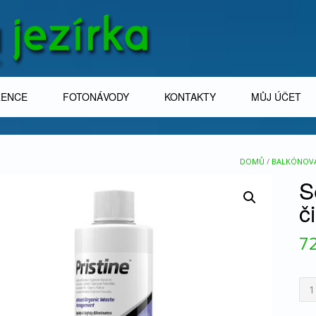
RENCE
FOTONÁVODY
KONTAKTY
MŮJ ÚČET
DOMŮ
/
BALKÓNOVÁ 
S
č
7
Se
Pris
500