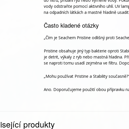
do filtru, přidání ryb nebo výměně vody. Pokud
vody odstraňte pomocí aktivního uhlí. UV lampu
na odpadních látkách a mastné hladině usadit.
Často kladené otázky
„Čím je Seachem Pristine odlišný proti Seach
Pristine obsahuje jiný typ bakterie oproti Stabi
je detrit, výkaly z ryb nebo mastná hladina. Př
se naproti tomu usadí zejména ve filtru. Dop
„Mohu používat Pristine a Stability současně?
Ano. Doporučujeme použití obou přípravku na
sející produkty