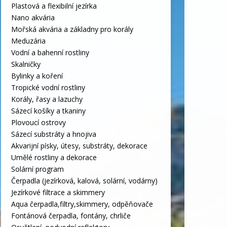
Plastová a flexibilní jezírka
Nano akvária
Mořská akvária a základny pro korály
Meduzária
Vodní a bahenní rostliny
Skalničky
Bylinky a koření
Tropické vodní rostliny
Korály, řasy a lazuchy
Sázecí košíky a tkaniny
Plovoucí ostrovy
Sázecí substráty a hnojiva
Akvarijní písky, útesy, substráty, dekorace
Umělé rostliny a dekorace
Solární program
Čerpadla (jezírková, kalová, solární, vodárny)
Jezírkové filtrace a skimmery
Aqua čerpadla,filtry,skimmery, odpěňovače
Fontánová čerpadla, fontány, chrliče