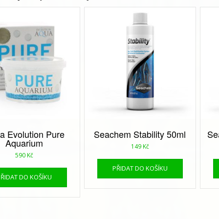
a Evolution Pure
Seachem Stability 50ml
Se
Aquarium
149
Kč
590
Kč
PŘIDAT DO KOŠÍKU
PŘIDAT DO KOŠÍKU