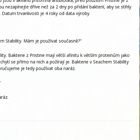
 jsou v akváriu přítomná antibiotika, před použitím Pristine je z
 nezapínejte dříve než za 2 dny po přidání bakterií, aby se stihly
 Datum trvanlivosti je 4 roky od data výroby.
em Stability. Mám je používat současně?“
lity. Bakterie z Pristine mají větší afinitu k větším proteinům jako
ichytí se přímo na nich a požírají je. Bakterie v Seachem Stability
oručujeme je tedy používat oba naráz.
“
ráz.