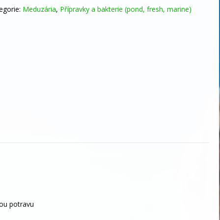
egorie:
Meduzária
,
Přípravky a bakterie (pond, fresh, marine)
cí
terie
žství
nou potravu