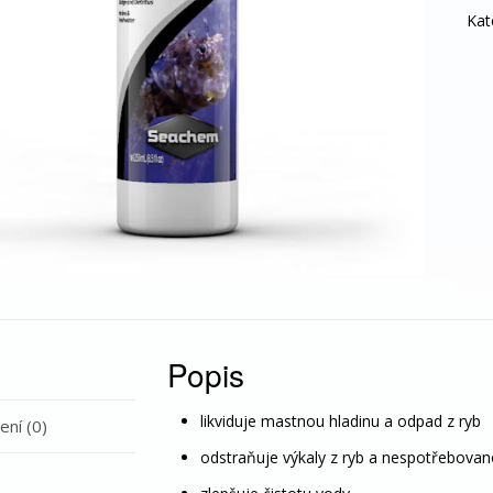
-
Kat
čistí
bak
mno
Popis
likviduje mastnou hladinu a odpad z ryb
ní (0)
odstraňuje výkaly z ryb a nespotřebova