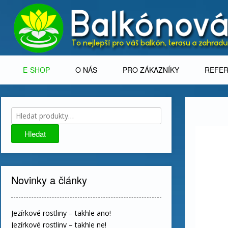
Skip
to
content
E-SHOP
O NÁS
PRO ZÁKAZNÍKY
REFE
Hledat:
Hledat
Novinky a články
Jezírkové rostliny – takhle ano!
Jezírkové rostliny – takhle ne!