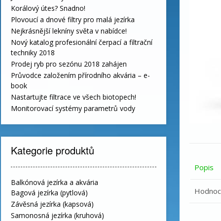
Korálový útes? Snadno!
Plovoucí a dnové filtry pro malá jezírka
Nejkrásnější lekníny světa v nabídce!
Nový katalog profesionální čerpací a filtrační
techniky 2018
Prodej ryb pro sezónu 2018 zahájen
Průvodce založením přírodního akvária – e-
book
Nastartujte filtrace ve všech biotopech!
Monitorovací systémy parametrů vody
Kategorie produktů
Popis
Balkónová jezírka a akvária
Hodnoce
Bagová jezírka (pytlová)
Závěsná jezírka (kapsová)
Samonosná jezírka (kruhová)