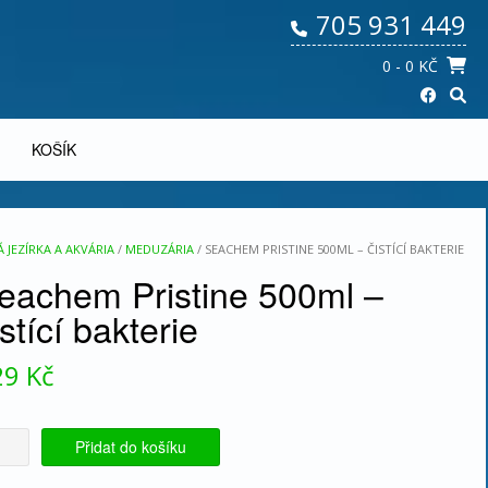
705 931 449
0
- 0 KČ
KOŠÍK
JEZÍRKA A AKVÁRIA
/
MEDUZÁRIA
/ SEACHEM PRISTINE 500ML – ČISTÍCÍ BAKTERIE
eachem Pristine 500ml –
istící bakterie
29
Kč
achem
Přidat do košíku
tine
ml