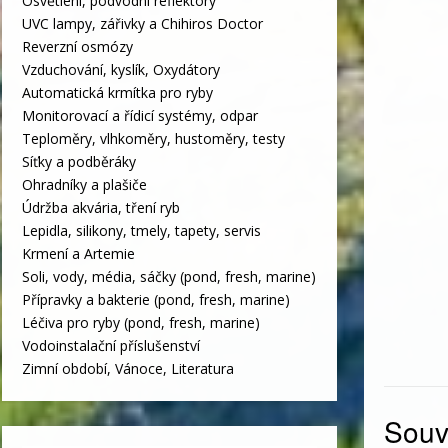
Osvětlení, podvodní reflektory
UVC lampy, zářivky a Chihiros Doctor
Reverzní osmózy
Vzduchování, kyslík, Oxydátory
Automatická krmítka pro ryby
Monitorovací a řídicí systémy, odpar
Teploměry, vlhkoměry, hustoměry, testy
Síťky a podběráky
Ohradníky a plašiče
Údržba akvária, tření ryb
Lepidla, silikony, tmely, tapety, servis
Krmení a Artemie
Soli, vody, média, sáčky (pond, fresh, marine)
Přípravky a bakterie (pond, fresh, marine)
Léčiva pro ryby (pond, fresh, marine)
Vodoinstalační příslušenství
Zimní období, Vánoce, Literatura
Souvi