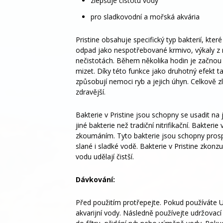
zlepšuje čistotu vody
pro sladkovodní a mořská akvária
Pristine obsahuje specifický typ bakterií, kter
odpad jako nespotřebované krmivo, výkaly z r
nečistotách. Během několika hodin je začnou 
mizet. Díky této funkce jako druhotný efekt t
způsobují nemoci ryb a jejich úhyn. Celkově zl
zdravější.
Bakterie v Pristine jsou schopny se usadit n
jiné bakterie než tradiční nitrifikační. Bakter
zkoumáním. Tyto bakterie jsou schopny prospe
slané i sladké vodě. Bakterie v Pristine zkonz
vodu udělají čistší.
Dávkování:
Před použitím protřepejte. Pokud používáte UV
akvarijní vody. Následně používejte udržovací