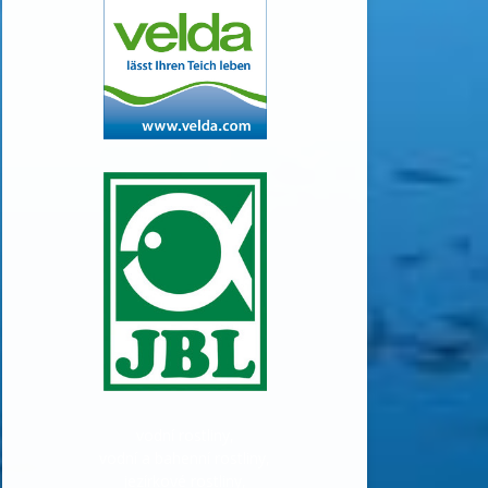
vodní rostliny,
vodní a bahenní rostliny,
jezírkové rostliny,